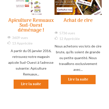
ale
Apiculture Remuaux
Achat de cire
No
Sud-Ouest
déménage !
ciée
5736 vues
5
3609 vues
12
Appréciée
ée
Vo
13
Appréciée
Nous achetons vos lots de cire
tte
A partir du 05 janvier 2016,
brute, qu'ils soient de grande
eront
conf
retrouvez notre magasin
ou petite quantité. Nous
s les
lots
apicole Sud-Ouest à l’adresse
travaillons exclusivement
suivante: Apiculture
avec...
Remuaux...
Lire la suite
Lire la suite