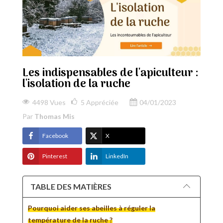
Les indispensables de l'apiculteur :
l'isolation de la ruche
4498 Vues
5
Appréciée
04/01/2023
Par
Thomas Mis
Facebook
X
Pinterest
LinkedIn
TABLE DES MATIÈRES
Pourquoi aider ses abeilles à réguler la
température de la ruche ?