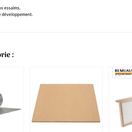
os essaims.
le développement.
rie :