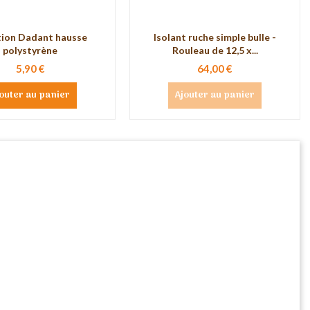
tion Dadant hausse
Isolant ruche simple bulle -
polystyrène
Rouleau de 12,5 x...
5,90 €
64,00 €
outer au panier
Ajouter au panier