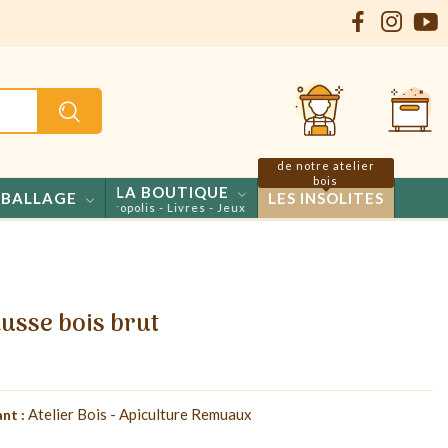
de notre atelier
bois
LA BOUTIQUE
BALLAGE
LES INSOLITES
 Confiseries - Propolis - Livres - Jeux
ausse bois brut
Atelier Bois - Apiculture Remuaux
nt :