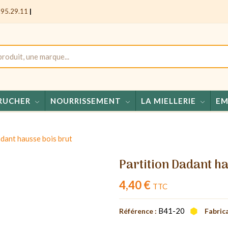
.95.29.11
|
RUCHER
NOURRISSEMENT
LA MIELLERIE
EM
Miels -
dant hausse bois brut
Partition Dadant h
4,40 €
TTC
B41-20
Référence :
Fabrica