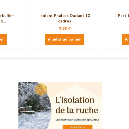
 bulle -
Isolant Phaltex Dadant 10
Parti
x...
cadres
3,90 €
ier
Ajouter au panier
Aj