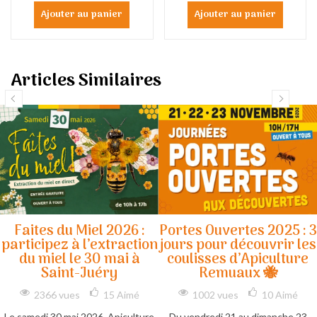
Ajouter au panier
Ajouter au panier
Articles Similaires
Faites du Miel 2026 :
Portes Ouvertes 2025 : 3
participez à l’extraction
jours pour découvrir les
du miel le 30 mai à
coulisses d’Apiculture
Saint-Juéry
Remuaux 🐝
2366 vues
15
Aimé
1002 vues
10
Aimé
Le samedi 30 mai 2026, Apiculture
Du vendredi 21 au dimanche 23