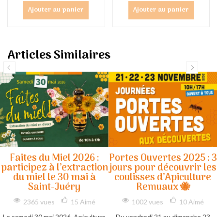
Ajouter au panier
Ajouter au panier
Articles Similaires
Faites du Miel 2026 :
Portes Ouvertes 2025 : 3
participez à l’extraction
jours pour découvrir les
du miel le 30 mai à
coulisses d’Apiculture
Saint-Juéry
Remuaux 🐝
2365 vues
15
Aimé
1002 vues
10
Aimé
Le samedi 30 mai 2026, Apiculture
Du vendredi 21 au dimanche 23