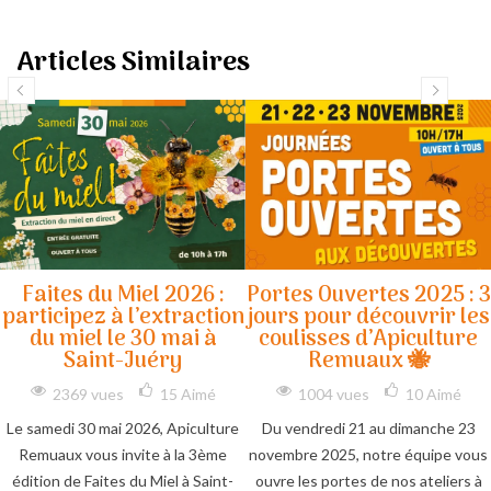
Articles Similaires
Faites du Miel 2026 :
Portes Ouvertes 2025 : 3
participez à l’extraction
jours pour découvrir les
du miel le 30 mai à
coulisses d’Apiculture
Saint-Juéry
Remuaux 🐝
2369 vues
15
Aimé
1004 vues
10
Aimé
Le samedi 30 mai 2026, Apiculture
Du vendredi 21 au dimanche 23
Remuaux vous invite à la 3ème
novembre 2025, notre équipe vous
édition de Faites du Miel à Saint-
ouvre les portes de nos ateliers à