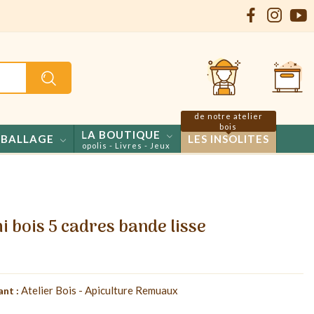
de notre atelier
bois
LA BOUTIQUE
BALLAGE
LES INSOLITES
onfiseries - Propolis - Livres - Jeux
i bois 5 cadres bande lisse
Atelier Bois - Apiculture Remuaux
ant :