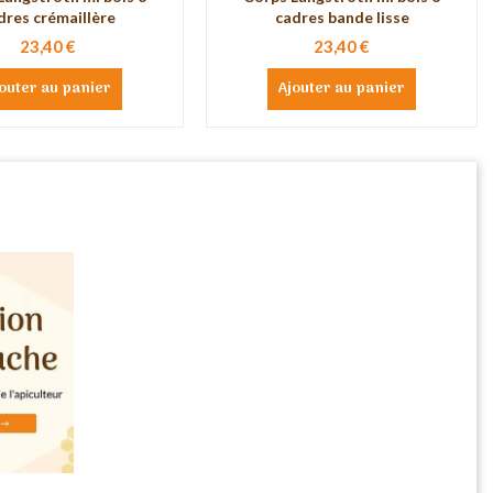
dres crémaillère
cadres bande lisse
23,40 €
23,40 €
outer au panier
Ajouter au panier