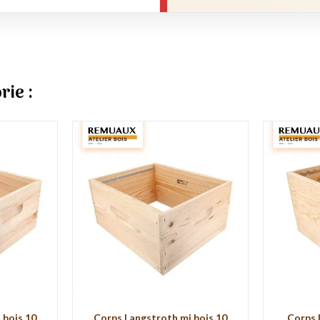
rie :
 bois 10
Corps Langstroth mi bois 10
Corps 