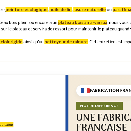
r (
peinture écologique
,
huile de lin
,
lasure naturelle
ou
paraffin
ateau bois plein, ou encore à un
plateau bois anti-varroa
, nous vous
é sur le plateau et servira de ressort pour maintenir le plateau quand 
acloir rigide
ainsi qu'un
nettoyeur de rainure
. Cet entretien est impo
FABRICATION FRA
NOTRE DIFFÉRENCE
UNE FABRIC
FRANÇAISE