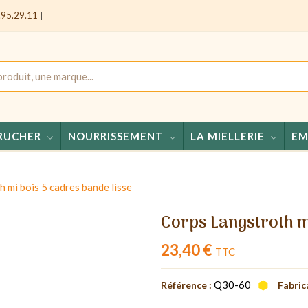
.95.29.11
|
RUCHER
NOURRISSEMENT
LA MIELLERIE
EM
Miels - C
 mi bois 5 cadres bande lisse
Corps Langstroth m
23,40 €
TTC
Q30-60
Référence :
Fabric