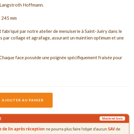
s Langstroth Hoffmann.
 x 245 mm
 fabriqué par notre atelier de menuiserie à Saint-Juéry dans le
s par collage et agrafage, assurant un maintien optimum et une
 Chaque face possède une poignée spécifiquement fraisée pour
AJOUTER AU PANIER
E
Matériel bois
le de lin après réception
ne pourra plus faire l'objet d'aucun
SAV
de