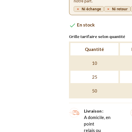
notre part.
Ni échange
Ni retour

En stock
Grille tarifaire selon quantité
Quantité
10
25
50
Livraison
A domicile, en
point
relais ou