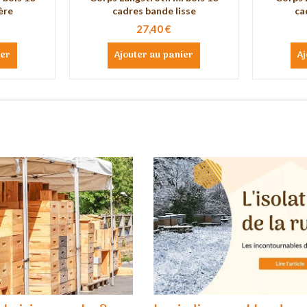
ère
cadres bande lisse
ca
27,40 €
ier
Ajouter au panier
Aj