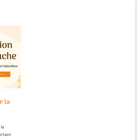
e la
 la
ortant