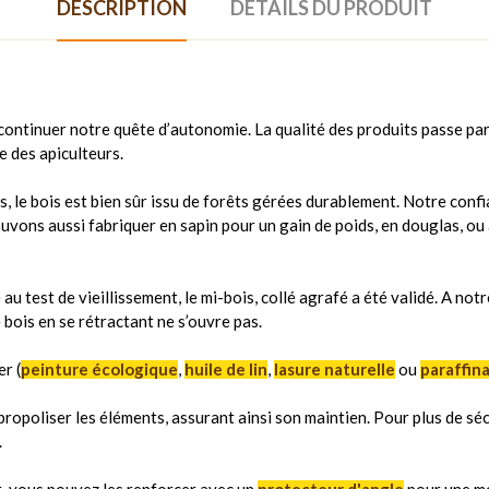
DESCRIPTION
DÉTAILS DU PRODUIT
ontinuer notre quête d’autonomie. La qualité des produits passe par 
e des apiculteurs.
s, le bois est bien sûr issu de forêts gérées durablement. Notre confi
pouvons aussi fabriquer en sapin pour un gain de poids, en douglas, o
 test de vieillissement, le mi-bois, collé agrafé a été validé. A notr
e bois en se rétractant ne s’ouvre pas.
r (
peinture écologique
,
huile de lin
,
lasure naturelle
ou
paraffin
a propoliser les éléments, assurant ainsi son maintien. Pour plus de sé
.
nt, vous pouvez les renforcer avec un
protecteur d'angle
pour une me