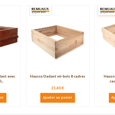
dant avec
Hausse Dadant mi-bois 8 cadres
Hausse
...
cad
21,40 €
ier
Ajouter au panier
Aj