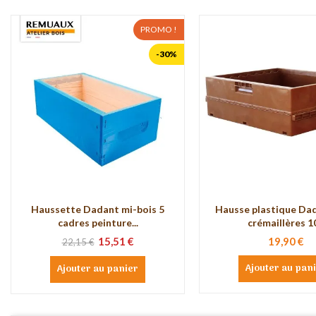
PROMO !
-30%
Haussette Dadant mi-bois 5
Hausse plastique Da
cadres peinture...
crémaillères 10
15,51 €
19,90 €
22,15 €
Ajouter au pan
Ajouter au panier