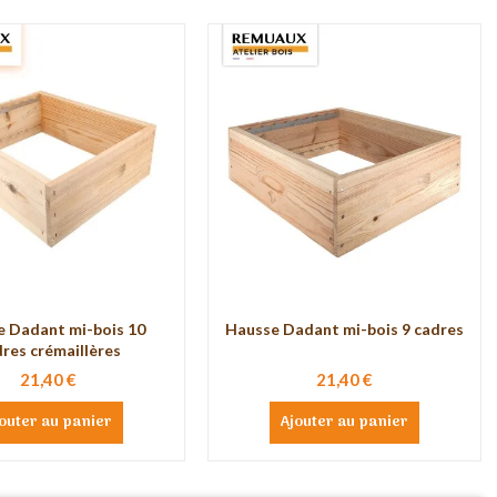
 Dadant mi-bois 10
Hausse Dadant mi-bois 9 cadres
res crémaillères
21,40 €
21,40 €
outer au panier
Ajouter au panier