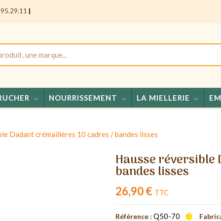
.95.29.11
|
RUCHER
NOURRISSEMENT
LA MIELLERIE
EM
Miels - Co
le Dadant crémaillères 10 cadres / bandes lisses
Hausse réversible 
bandes lisses
26,90 €
TTC
Q50-70
Référence :
Fabric