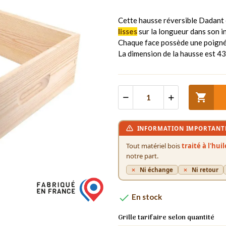
Cette hausse réversible Dadant e
lisses
sur la longueur dans son i
Chaque face possède une poignée
La dimension de la hausse est 4

INFORMATION IMPORTANT
Tout matériel bois
traité à l'hui
notre part.
Ni échange
Ni retour

En stock
Grille tarifaire selon quantité