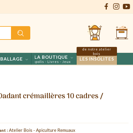
de notre atelier
bois
LA BOUTIQUE
BALLAGE
LES INSOLITES
nfiseries - Propolis - Livres - Jeux
Dadant crémaillères 10 cadres /
Atelier Bois - Apiculture Remuaux
ant :