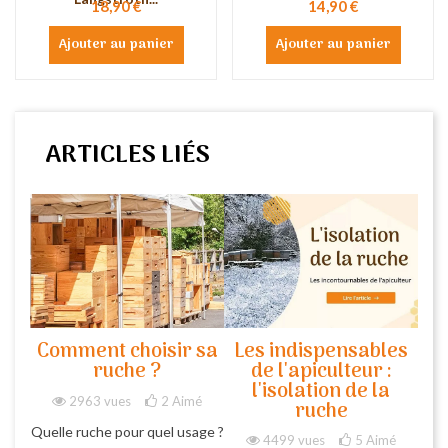
18,90 €
14,90 €
Ajouter au panier
Ajouter au panier
ARTICLES LIÉS
Comment choisir sa
Les indispensables
ruche ?
de l'apiculteur :
l'isolation de la
2963 vues
2
Aimé
ruche
Quelle ruche pour quel usage ?
4499 vues
5
Aimé