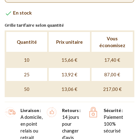

En stock
Grille tarifaire selon quantité
Vous
Quantité
Prix unitaire
économisez
10
15,66 €
17,40 €
25
13,92 €
87,00 €
50
13,06 €
217,00 €
Livraison
Retours
Sécurité
A domicile,
14 jours
Paiement
en point
pour
100%
relais ou
changer
sécurisé
retrait
d'avis