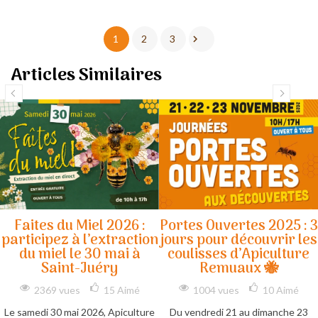

1
2
3
Articles Similaires
Faites du Miel 2026 :
Portes Ouvertes 2025 : 3
participez à l’extraction
jours pour découvrir les
du miel le 30 mai à
coulisses d’Apiculture
Saint-Juéry
Remuaux 🐝
2369 vues
15
Aimé
1004 vues
10
Aimé
Le samedi 30 mai 2026, Apiculture
Du vendredi 21 au dimanche 23