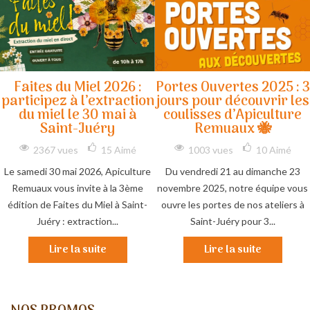
Faites du Miel 2026 :
Portes Ouvertes 2025 : 3
participez à l’extraction
jours pour découvrir les
du miel le 30 mai à
coulisses d’Apiculture
Saint-Juéry
Remuaux 🐝
2367 vues
15
Aimé
1003 vues
10
Aimé
Le samedi 30 mai 2026, Apiculture
Du vendredi 21 au dimanche 23
Remuaux vous invite à la 3ème
novembre 2025, notre équipe vous
édition de Faites du Miel à Saint-
ouvre les portes de nos ateliers à
Juéry : extraction...
Saint-Juéry pour 3...
Lire la suite
Lire la suite