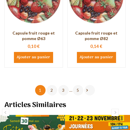
Capsule fruit rouge et
Capsule fruit rouge et
pomme Ø63
pomme Ø82
0,10 €
0,14 €
Ajouter au panier
Ajouter au panier

1
2
3
…
5
Articles Similaires