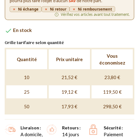
pourra plus faire l'objet d'aucun
SAV
de notre part.
Ni échange
Ni retour
Ni remboursement
Vérifiez vos articles avant tout traitement.

En stock
Grille tarifaire selon quantité
Vous
Quantité
Prix unitaire
économisez
10
21,52 €
23,80 €
25
19,12 €
119,50 €
50
17,93 €
298,50 €
Livraison
Retours
Sécurité
A domicile,
14 jours
Paiement