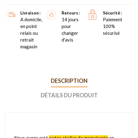
Livraison
Retours
Sécurité
A domicile,
14 jours
Paiement
en point
pour
100%
relais ou
changer
sécurisé
retrait
d'avis
magasin
DESCRIPTION
DÉTAILS DU PRODUIT
Nous avons créé
notre atelier de menuiserie
en