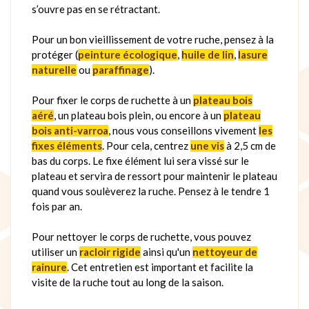
s’ouvre pas en se rétractant.
Pour un bon vieillissement de votre ruche, pensez à la
protéger (
peinture écologique
,
huile de lin
,
lasure
naturelle
ou
paraffinage
).
Pour fixer le corps de ruchette à un
plateau bois
aéré
, un plateau bois plein, ou encore à un
plateau
bois anti-varroa
, nous vous conseillons vivement
les
fixes éléments
. Pour cela, centrez
une vis
à 2,5 cm de
bas du corps. Le fixe élément lui sera vissé sur le
plateau et servira de ressort pour maintenir le plateau
quand vous soulèverez la ruche. Pensez à le tendre 1
fois par an.
Pour nettoyer le corps de ruchette, vous pouvez
utiliser un
racloir rigide
ainsi qu'un
nettoyeur de
rainure
. Cet entretien est important et facilite la
visite de la ruche tout au long de la saison.