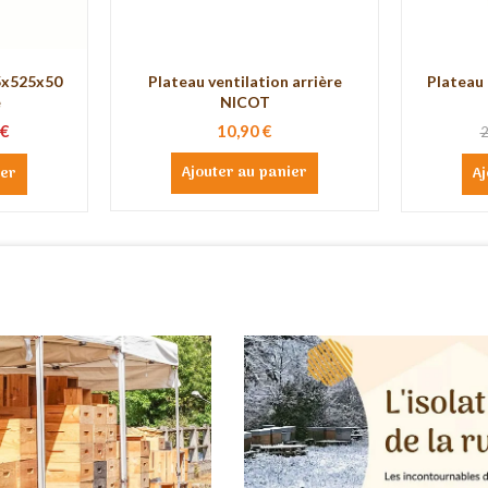
75x525x50
Plateau ventilation arrière
Plateau
é
NICOT
 €
10,90 €
2
Ajouter au panier
ier
Aj