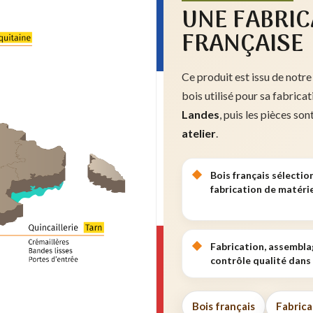
UNE FABRIC
FRANÇAISE
Ce produit est issu de notre
bois utilisé pour sa fabrica
Landes
, puis les pièces son
atelier
.
Bois français sélectio
fabrication de matérie
Fabrication, assembla
contrôle qualité dans 
Bois français
Fabrica