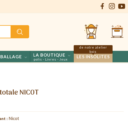
de notre atelier
bois
LA BOUTIQUE
BALLAGE
LES INSOLITES
nfiseries - Propolis - Livres - Jeux
 totale NICOT
Nicot
ant :