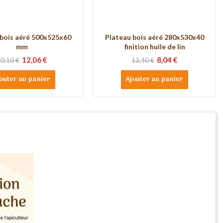
 bois aéré 500x525x60
Plateau bois aéré 280x530x40
mm
finition huile de lin
12,06 €
8,04 €
0,10 €
13,40 €
outer au panier
Ajouter au panier