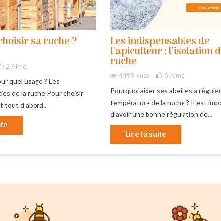
hoisir sa ruche ?
Les indispensables de
l'apiculteur : l'isolation d
ruche
2
Aimé
4499 vues
5
Aimé
ur quel usage ? Les
Pourquoi aider ses abeilles à réguler
ies de la ruche Pour choisir
température de la ruche ? Il est imp
t tout d’abord...
d’avoir une bonne régulation de...
ite
Lire la suite