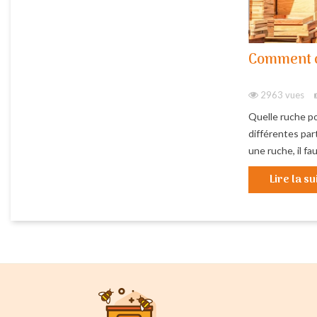
Comment c
2963 vues
Quelle ruche po
différentes part
une ruche, il fau
Lire la su