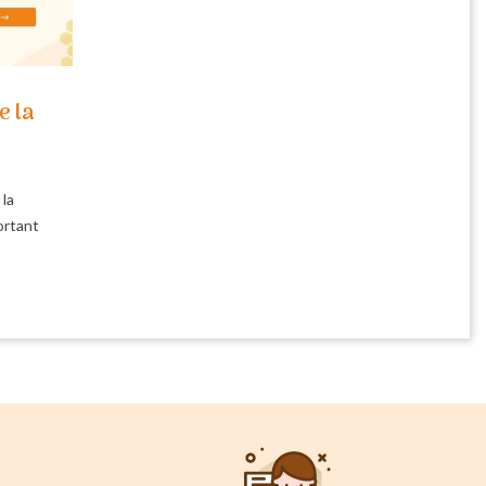
e la
 la
ortant