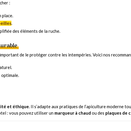
cher :
 place.
eilles
.
lifiée des éléments de la ruche.
durable
t important de le protéger contre les intempéries. Voici nos recomman
aturel.
n optimale.
lité et éthique
. Il s’adapte aux pratiques de l’apiculture moderne t
tel : vous pouvez utiliser un
marqueur à chaud
ou des
plaques de c