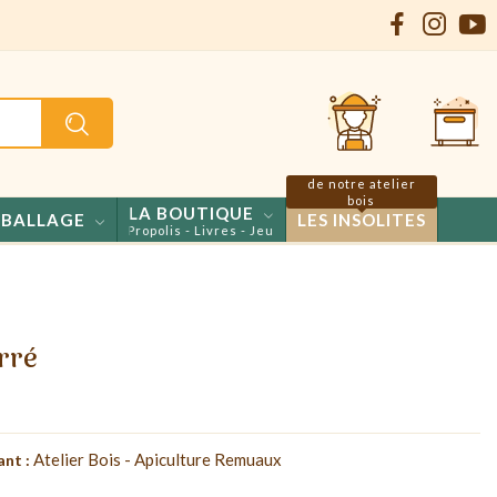
de notre atelier
bois
LA BOUTIQUE
BALLAGE
LES INSOLITES
Confiseries - Propolis - Livres - Jeux
rré
Atelier Bois - Apiculture Remuaux
ant :