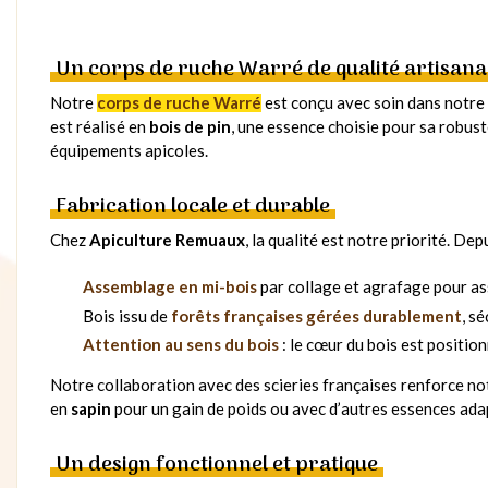
Un corps de ruche Warré de qualité artisana
Notre
corps de ruche Warré
est conçu avec soin dans notre
est réalisé en
bois de pin
, une essence choisie pour sa robus
équipements apicoles.
Fabrication locale et durable
Chez
Apiculture Remuaux
, la qualité est notre priorité. D
Assemblage en mi-bois
par collage et agrafage pour a
Bois issu de
forêts françaises gérées durablement
, s
Attention au sens du bois
: le cœur du bois est positio
Notre collaboration avec des scieries françaises renforce n
en
sapin
pour un gain de poids ou avec d’autres essences ada
Un design fonctionnel et pratique