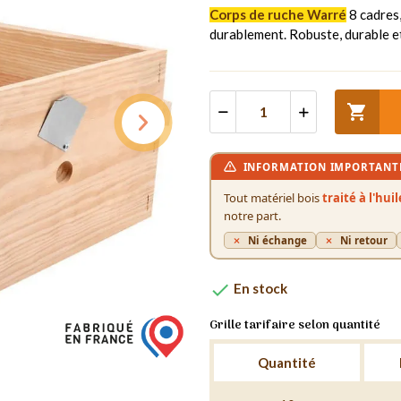
Corps de ruche Warré
8 cadres,
durablement. Robuste, durable e

INFORMATION IMPORTANT
Tout matériel bois
traité à l'hui
notre part.
Ni échange
Ni retour

En stock
Grille tarifaire selon quantité
Quantité