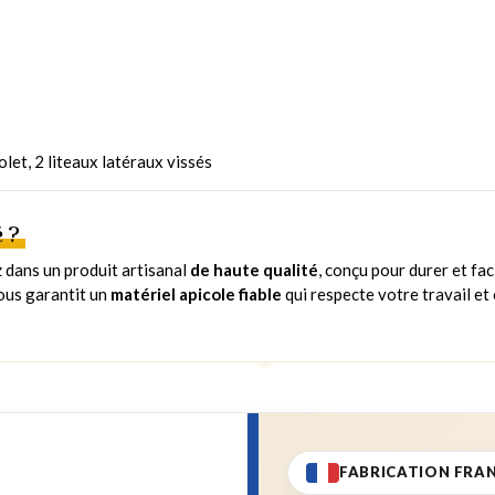
olet, 2 liteaux latéraux vissés
 ?
z dans un produit artisanal
de haute qualité
, conçu pour durer et fa
vous garantit un
matériel apicole fiable
qui respecte votre travail et c
FABRICATION FRA