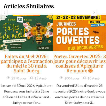
Articles Similaires
Faites du Miel 2026 :
Portes Ouvertes 2025 : 3
participez à l’extraction
jours pour découvrir les
du miel le 30 mai à
coulisses d’Apiculture
Saint-Juéry
Remuaux 🐝
2370 vues
15
Aimé
1004 vues
10
Aimé
Le samedi 30 mai 2026, Apiculture
Du vendredi 21 au dimanche 23
Remuaux vous invite à la 3ème
novembre 2025, notre équipe vous
édition de Faites du Miel à Saint-
ouvre les portes de nos ateliers à
Juéry : extraction...
Saint-Juéry pour 3...