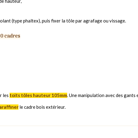
de hauteur,
olant (type phaltex), puis fixer la tôle par agrafage ou vissage.
10 cadres
r les
toits tôles hauteur 105mm
. Une manipulation avec des gants 
araffiner
le cadre bois extérieur.