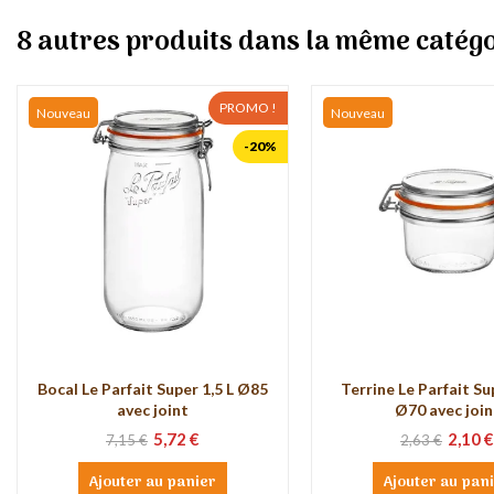
8 autres produits dans la même catégo
PROMO !
Nouveau
Nouveau
-20%
Bocal Le Parfait Super 1,5 L Ø85
Terrine Le Parfait S
avec joint
Ø70 avec join
5,72 €
2,10 €
7,15 €
2,63 €
Ajouter au panier
Ajouter au pan