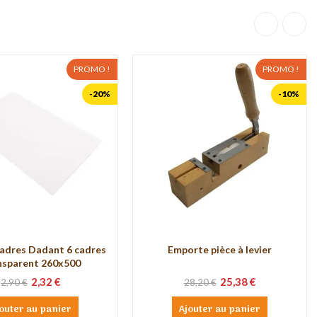
PROMO !
PROMO !
-20%
-10%
adres Dadant 6 cadres
Emporte pièce à levier
nsparent 260x500
2,32 €
25,38 €
2,90 €
28,20 €
outer au panier
Ajouter au panier