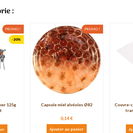
rie :
PROMO !
PROMO !
-20%
uper 125g
Capsule miel alvéoles Ø82
Couvre-c
t
tra
0,14 €
Ajouter au panier
ier
Aj