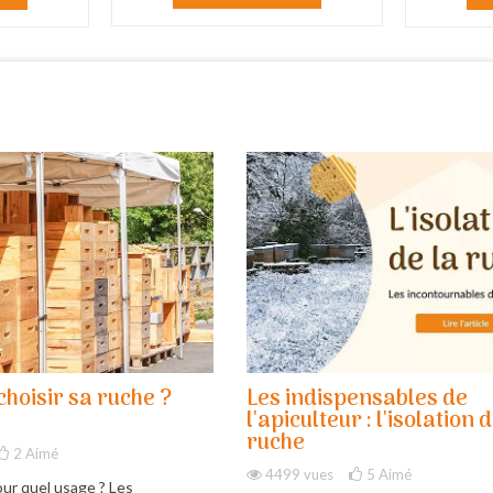
hoisir sa ruche ?
Les indispensables de
l'apiculteur : l'isolation d
ruche
2
Aimé
4499 vues
5
Aimé
ur quel usage ? Les