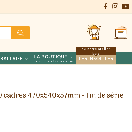
de notre atelier
bois
LA BOUTIQUE
BALLAGE
LES INSOLITES
 - Confiseries - Propolis - Livres - Jeux
10 cadres 470x540x57mm - Fin de série