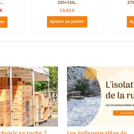
..
235×510...
275
 €
18,40 €
Ajouter au panier
Aj
ier
hoisir sa ruche ?
Les indispensables de