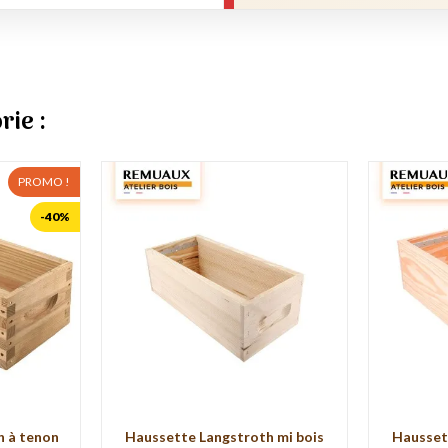
rie :
PROMO !
-40%
h à tenon
Haussette Langstroth mi bois
Hausset