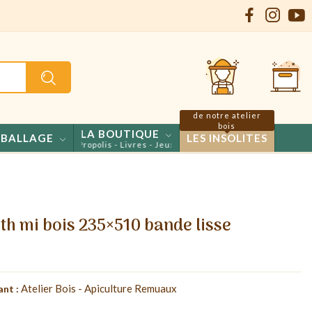
de notre atelier
bois
LA BOUTIQUE
BALLAGE
LES INSOLITES
Confiseries - Propolis - Livres - Jeux
th mi bois 235×510 bande lisse
Atelier Bois - Apiculture Remuaux
ant :