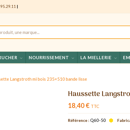
.95.29.11
|
RUCHER
NOURRISSEMENT
LA MIELLERIE
EM
Miels - 
ette Langstroth mi bois 235×510 bande lisse
Haussette Langstro
18,40 €
TTC
Q60-50
Référence :
Fabric