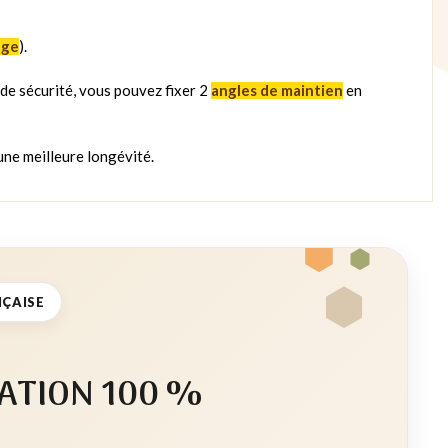
age
).
s de sécurité, vous pouvez fixer 2
angles de maintien
en
ne meilleure longévité.
NÇAISE
ATION 100 %