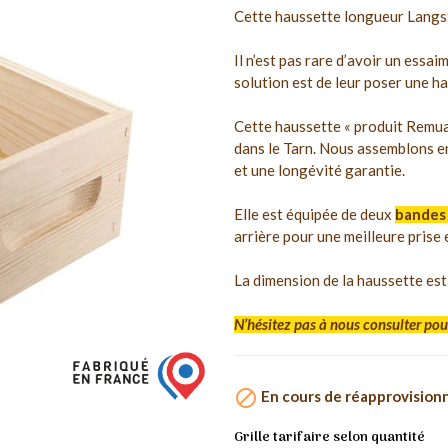
Cette haussette longueur Langst
Il n’est pas rare d’avoir un essa
solution est de leur poser une h
Cette haussette « produit Remua
dans le Tarn. Nous assemblons e
et une longévité garantie.
Elle est équipée de deux
bandes 
arrière pour une meilleure prise 
La dimension de la haussette es
N’hésitez pas à nous consulter pou

En cours de réapprovisio
Grille tarifaire selon quantité