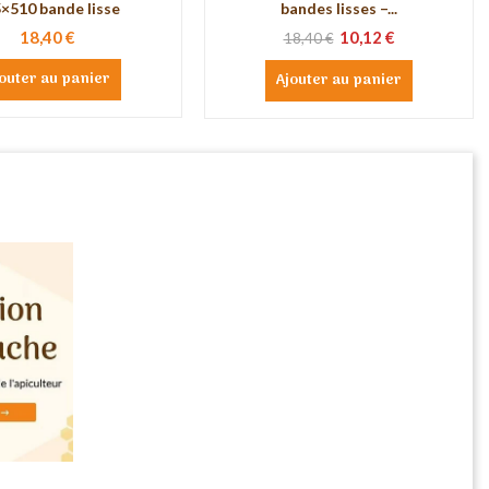
×510 bande lisse
bandes lisses –...
18,40 €
10,12 €
18,40 €
outer au panier
Ajouter au panier