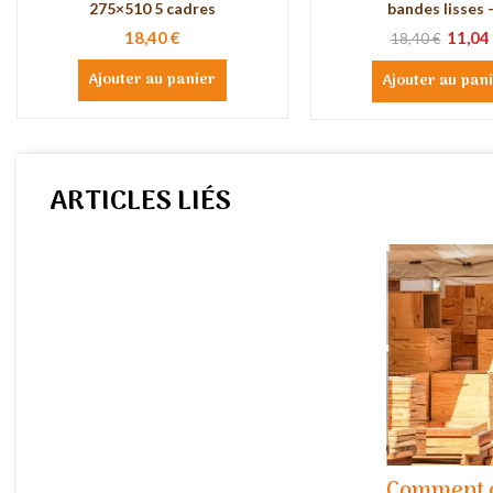
275×510 5 cadres
bandes lisses –.
18,40 €
11,04
18,40 €
Ajouter au panier
Ajouter au pan
ARTICLES LIÉS
Comment c