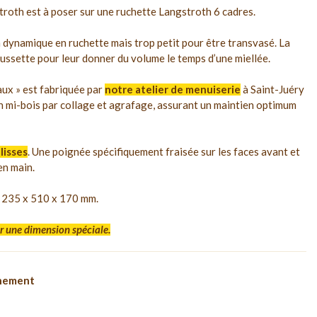
roth est à poser sur une ruchette Langstroth 6 cadres.
im dynamique en ruchette mais trop petit pour être transvasé. La
aussette pour leur donner du volume le temps d’une miellée.
ux » est fabriquée par
notre atelier de menuiserie
à Saint-Juéry
n mi-bois par collage et agrafage, assurant un maintien optimum
lisses
. Une poignée spécifiquement fraisée sur les faces avant et
en main.
t 235 x 510 x 170 mm.
r une dimension spéciale.
nnement