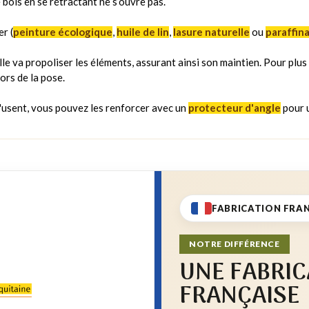
e bois en se rétractant ne s’ouvre pas.
r (
peinture écologique
,
huile de lin
,
lasure naturelle
ou
paraffin
ille va propoliser les éléments, assurant ainsi son maintien. Pour plu
ors de la pose.
 s'usent, vous pouvez les renforcer avec un
protecteur d'angle
pour u
FABRICATION FRA
NOTRE DIFFÉRENCE
UNE FABRIC
FRANÇAISE