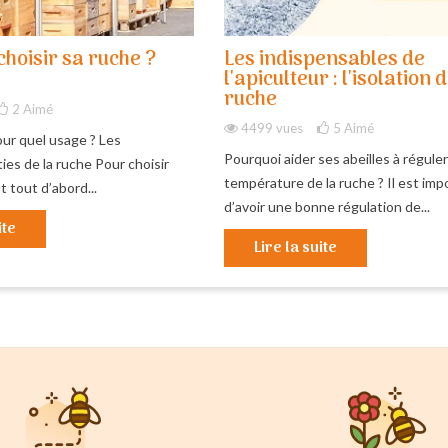
hoisir sa ruche ?
Les indispensables de
l'apiculteur : l'isolation d
ruche
2
Aimé
4499 vues
5
Aimé
ur quel usage ? Les
Pourquoi aider ses abeilles à réguler
ies de la ruche Pour choisir
température de la ruche ? Il est imp
t tout d’abord...
d’avoir une bonne régulation de...
ite
Lire la suite