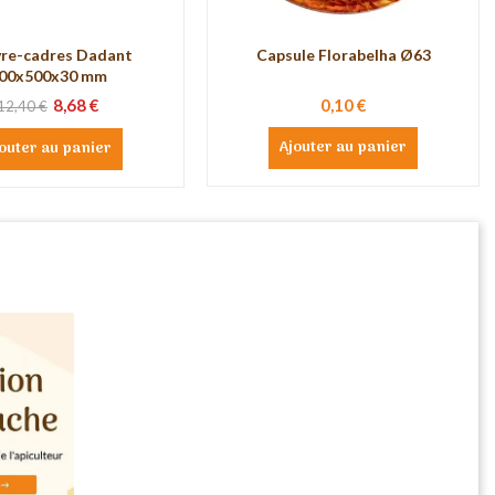
re-cadres Dadant
Capsule Florabelha Ø63
00x500x30 mm
8,68 €
0,10 €
12,40 €
Ajouter au panier
outer au panier