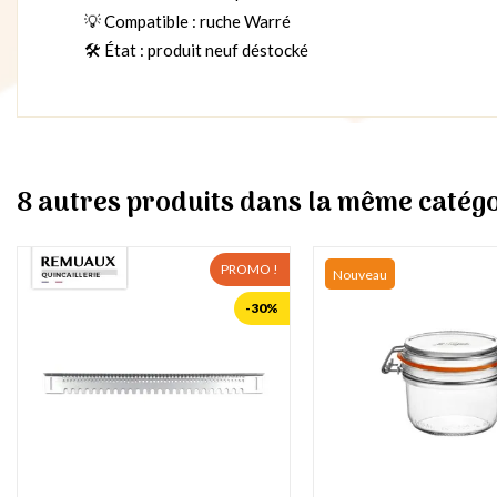
💡 Compatible : ruche Warré
🛠️ État : produit neuf déstocké
8 autres produits dans la même catégo
PROMO !
Nouveau
-30%