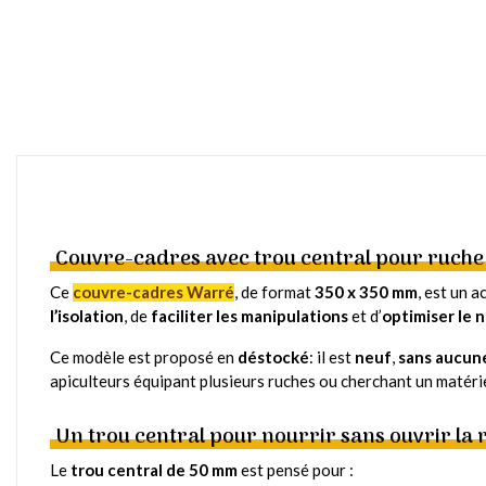
Couvre-cadres avec trou central pour ruche
Ce
couvre-cadres Warré
, de format
350 x 350 mm
, est un a
l’isolation
, de
faciliter les manipulations
et d’
optimiser le 
Ce modèle est proposé en
déstocké
: il est
neuf
,
sans aucune
apiculteurs équipant plusieurs ruches ou cherchant un matér
Un trou central pour nourrir sans ouvrir la 
Le
trou central de 50 mm
est pensé pour :