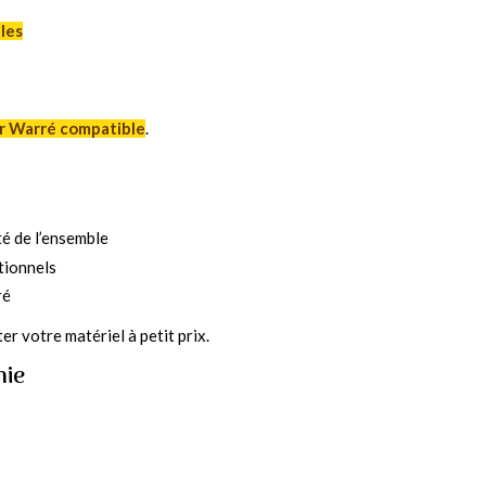
lles
r Warré compatible
.
té de l’ensemble
tionnels
ré
r votre matériel à petit prix.
nie