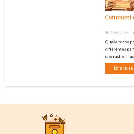
Comment c
2963 vues
Quelle ruche po
différentes part
une ruche, il fau
Lire la su