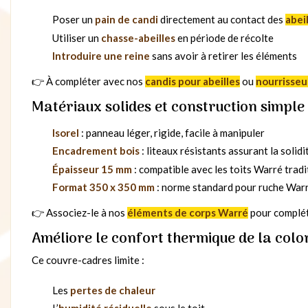
Poser un
pain de candi
directement au contact des
abei
Utiliser un
chasse-abeilles
en période de récolte
Introduire une reine
sans avoir à retirer les éléments
👉 À compléter avec nos
candis pour abeilles
ou
nourrisseu
Matériaux solides et construction simple
Isorel
: panneau léger, rigide, facile à manipuler
Encadrement bois
: liteaux résistants assurant la solidi
Épaisseur 15 mm
: compatible avec les toits Warré tradi
Format 350 x 350 mm
: norme standard pour ruche War
👉 Associez-le à nos
éléments de corps Warré
pour compléte
Améliore le confort thermique de la colo
Ce couvre-cadres limite :
Les
pertes de chaleur