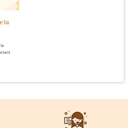
e la
 la
ortant