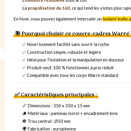
L’
humidité résiduelle
sous le toit
La
propolisation du toit
, ce qui rend les visites plus rap
En hiver, vous pouvez également intercaler un
isolant bulle
🎯 Pourquoi choisir ce couvre-cadres Warré 
✅ Nourrissement facilité sans ouvrir la ruche
✅ Construction simple, robuste et légère
✅ Idéal pour l’isolation et la manipulation en douceur
✅ Produit neuf, 100 % fonctionnel, à prix réduit
✅ Compatible avec tous les corps Warré standard
✅ Caractéristiques principales :
📏 Dimensions : 350 x 350 x 15 mm
🪵 Matériaux : panneau isorel + encadrement bois
🔘 Trou central : Ø50 mm
🌍 Fabrication : européenne