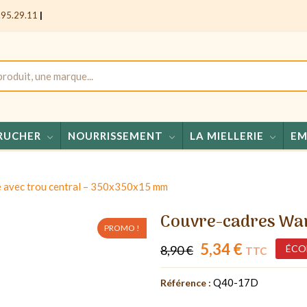
.95.29.11
|
RUCHER
NOURRISSEMENT
LA MIELLERIE
EM
Miels -
 avec trou central – 350x350x15 mm
Couvre-cadres War
PROMO !
5,34 €
8,90 €
ÉCO
TTC
-40%
Q40-17D
Référence :