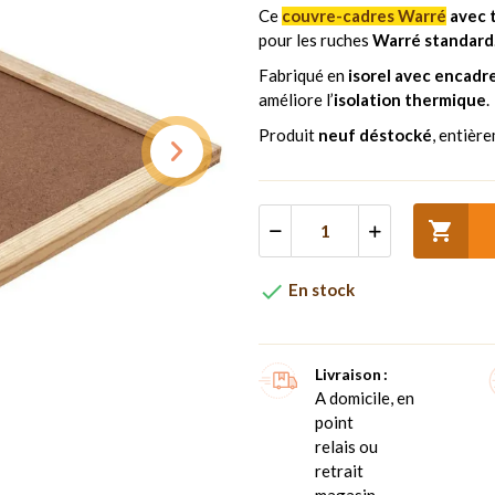
Ce
couvre-cadres Warré
avec 
pour les ruches
Warré standard
Fabriqué en
isorel avec encadr
améliore l’
isolation thermique
.
Produit
neuf déstocké
, entièr


En stock
Livraison
A domicile, en
point
relais ou
retrait
magasin