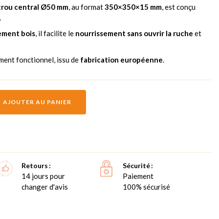
trou central Ø50 mm
, au format
350×350×15 mm
, est conçu
.
ement bois
, il facilite le
nourrissement sans ouvrir la ruche
et
ement fonctionnel, issu de
fabrication européenne
.
AJOUTER AU PANIER
Retours
Sécurité
14 jours pour
Paiement
changer d'avis
100% sécurisé