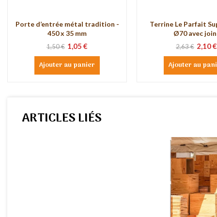
Porte d’entrée métal tradition -
Terrine Le Parfait S
450 x 35 mm
Ø70 avec join
1,05 €
2,10 €
1,50 €
2,63 €
Ajouter au panier
Ajouter au pan
ARTICLES LIÉS