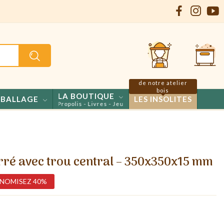
de notre atelier
bois
LA BOUTIQUE
BALLAGE
LES INSOLITES
 Confiseries - Propolis - Livres - Jeux
ré avec trou central – 350x350x15 mm
NOMISEZ 40%