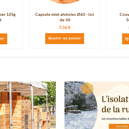
uper 125g
Capsule miel alvéoles Ø63 - lot
Couv
t
de 50
5
7,36 €
Ajouter au panier
ier
Aj