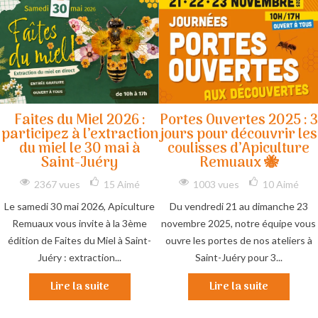
Faites du Miel 2026 :
Portes Ouvertes 2025 : 3
participez à l’extraction
jours pour découvrir les
du miel le 30 mai à
coulisses d’Apiculture
Saint-Juéry
Remuaux 🐝
2367 vues
15
Aimé
1003 vues
10
Aimé
Le samedi 30 mai 2026, Apiculture
Du vendredi 21 au dimanche 23
Remuaux vous invite à la 3ème
novembre 2025, notre équipe vous
édition de Faites du Miel à Saint-
ouvre les portes de nos ateliers à
Juéry : extraction...
Saint-Juéry pour 3...
Lire la suite
Lire la suite