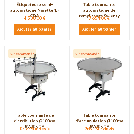
Étiqueteuse semi-
Table tournante
automatique Ninette 1 -
automatique de
CDA
remplissage Swienty
4 500,00 €
7 654,00 €
Ajouter au panier
Ajouter au panier
Sur commande
Sur commande
Table tournante de
Table tournante
distribution Ø100cm
d’accumulation Ø100cm
SWIENTY
SWIENTY
Prix : Sur devis
Prix : Sur devis