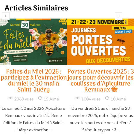
Articles Similaires
Faites du Miel 2026 :
Portes Ouvertes 2025 : 3
participez à l’extraction
jours pour découvrir les
du miel le 30 mai à
coulisses d’Apiculture
Saint-Juéry
Remuaux 🐝
2368 vues
15
Aimé
1004 vues
10
Aimé
Le samedi 30 mai 2026, Apiculture
Du vendredi 21 au dimanche 23
Remuaux vous invite à la 3ème
novembre 2025, notre équipe vous
édition de Faites du Miel à Saint-
ouvre les portes de nos ateliers à
Juéry : extraction...
Saint-Juéry pour 3...