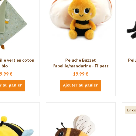
lle vert en coton
Peluche Buzzet
Pel
bio
l'abeille/mandarine - Flipetz
9,99 €
19,99 €
r au panier
Ajouter au panier
En c