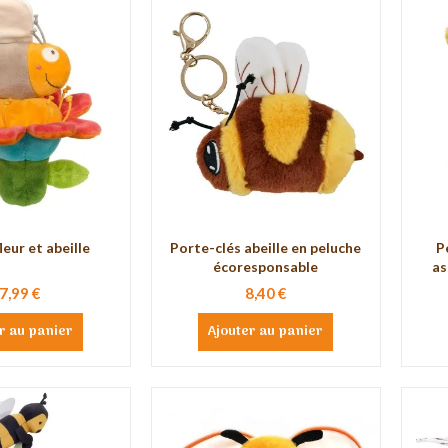
eur et abeille
Porte-clés abeille en peluche
P
écoresponsable
as
7,99 €
8,40 €
r au panier
Ajouter au panier