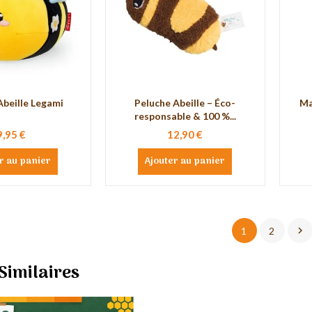
Abeille Legami
Peluche Abeille – Éco-
Ma
responsable & 100 %...
9,95 €
12,90 €
r au panier
Ajouter au panier

1
2
 Similaires