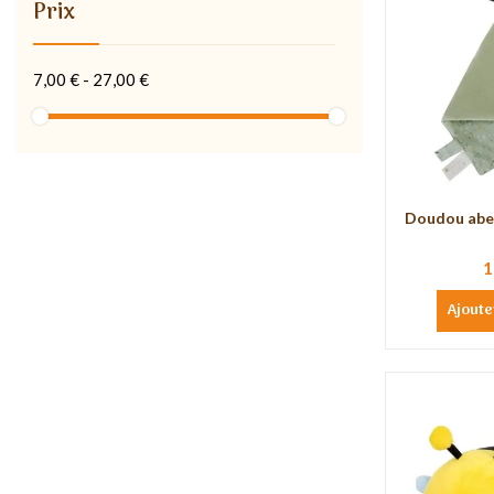
Prix
7,00 € - 27,00 €
Doudou abei
1
Ajoute