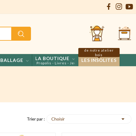
de notre atelier
bois
LA BOUTIQUE
BALLAGE
LES INSOLITES
 - Confiseries - Propolis - Livres - Jeux

Choisir
Trier par :