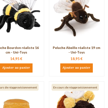
uche Bourdon réaliste 16
Peluche Abeille réaliste 19 cm
cm - Uni-Toys
- Uni-Toys
14,95 €
18,95 €
Ajouter au panier
Ajouter au panier
ours de réapprovisionnement
En cours de réapprovisionnement