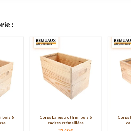
rie :
 bois 6
Corps Langstroth mi bois 5
Corps 
sse
cadres crémaillère
ca
23,40 €