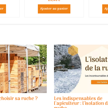
ier
Ajouter au panier
Aj
hoisir sa ruche ?
Les indispensables de
l'apiculteur : l'isolation d