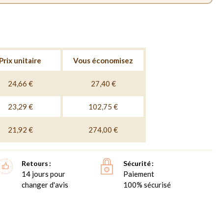
Prix unitaire
Vous économisez
24,66 €
27,40 €
23,29 €
102,75 €
21,92 €
274,00 €
Retours
Sécurité
14 jours pour
Paiement
changer d'avis
100% sécurisé