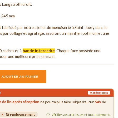
s Langstroth droit.
 x 245 mm
 fabriqué par notre atelier de menuiserie à Saint-Juéry dans le
s par collage et agrafage, assurant un maintien optimum et une
0 cadres et 1
bande intercadre
. Chaque face possède une
our une meilleure prise en main.
AJOUTER AU PANIER
E
Matériel bois
le de lin après réception
ne pourra plus faire l'objet d'aucun
SAV
de
Ni remboursement
Vérifiez vos articles avant tout traitement.