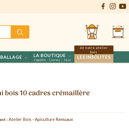
de notre atelier
bois
LA BOUTIQUE
BALLAGE
LES INSOLITES
onfiseries - Propolis - Livres - Jeux
i bois 10 cadres crémaillère
Atelier Bois - Apiculture Remuaux
ant :