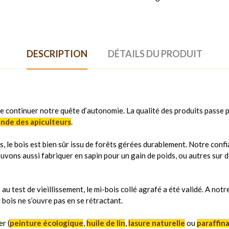
DESCRIPTION
DÉTAILS DU PRODUIT
e continuer notre quête d’autonomie. La qualité des produits passe pa
ande des apiculteurs
.
s, le bois est bien sûr issu de forêts gérées durablement. Notre confi
ouvons aussi fabriquer en sapin pour un gain de poids, ou autres sur 
 test de vieillissement, le mi-bois collé agrafé a été validé. A notr
e bois ne s’ouvre pas en se rétractant.
r (
peinture écologique
,
huile de lin
,
lasure naturelle
ou
paraffin