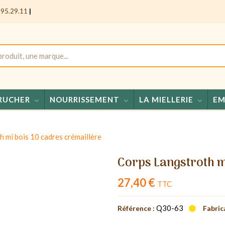
.95.29.11
|
RUCHER
NOURRISSEMENT
LA MIELLERIE
EM
Miels - C
 mi bois 10 cadres crémaillère
Corps Langstroth m
27,40 €
TTC
Q30-63
Référence :
Fabric