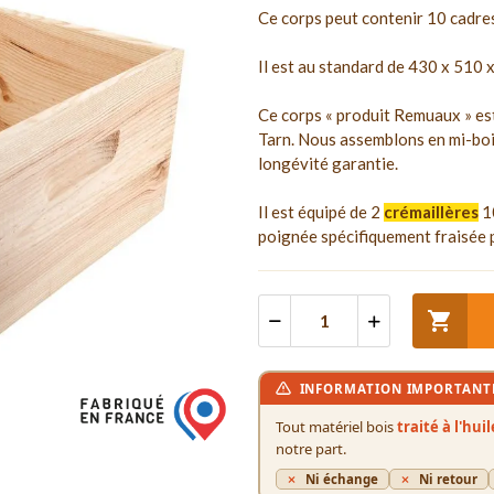
Ce corps peut contenir 10 cadre
Il est au standard de 430 x 510
Ce corps « produit Remuaux » est
Tarn. Nous assemblons en mi-boi
longévité garantie.
Il est équipé de 2
crémaillères
1
poignée spécifiquement fraisée p

INFORMATION IMPORTANT
Tout matériel bois
traité à l'hui
notre part.
Ni échange
Ni retour