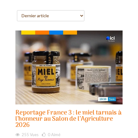
Reportage France 3 : le miel tarnais à
l’honneur au Salon de l’Agriculture
2026
255 Vues
0
Aimé