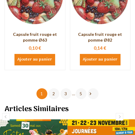
Capsule fruit rouge et
Capsule fruit rouge et
pomme Ø63
pomme Ø82
0,10 €
0,14 €
Ajouter au panier
Ajouter au panier

1
2
3
…
5
Articles Similaires