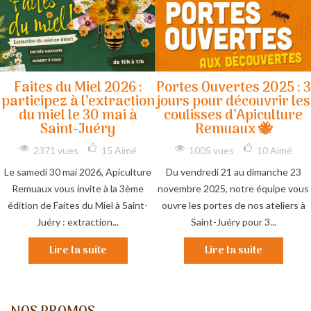
Faites du Miel 2026 :
Portes Ouvertes 2025 : 3
participez à l’extraction
jours pour découvrir les
du miel le 30 mai à
coulisses d’Apiculture
Saint-Juéry
Remuaux 🐝
2371 vues
15
Aimé
1005 vues
10
Aimé
Le samedi 30 mai 2026, Apiculture
Du vendredi 21 au dimanche 23
Remuaux vous invite à la 3ème
novembre 2025, notre équipe vous
édition de Faites du Miel à Saint-
ouvre les portes de nos ateliers à
Juéry : extraction...
Saint-Juéry pour 3...
Lire la suite
Lire la suite