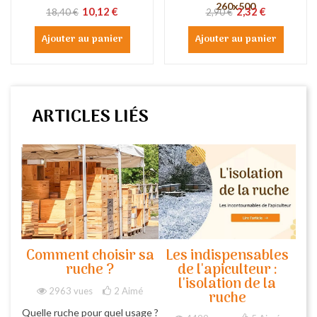
260x500
10,12 €
2,32 €
18,40 €
2,90 €
Ajouter au panier
Ajouter au panier
ARTICLES LIÉS
Comment choisir sa
Les indispensables
ruche ?
de l'apiculteur :
l'isolation de la
2963 vues
2
Aimé
ruche
Quelle ruche pour quel usage ?