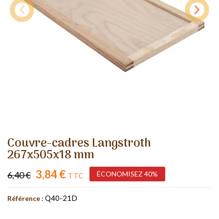
Couvre-cadres Langstroth
267x505x18 mm
3,84 €
6,40 €
ÉCONOMISEZ 40%
TTC
Q40-21D
Référence :