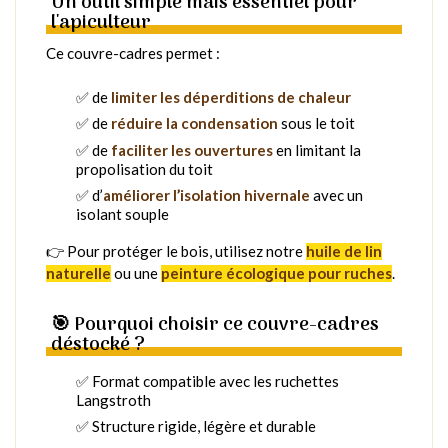
Un outil simple mais essentiel pour
l'apiculteur
Ce couvre-cadres permet :
✅ de
limiter les déperditions de chaleur
✅ de
réduire la condensation
sous le toit
✅ de
faciliter les ouvertures
en limitant la
propolisation du toit
✅ d’
améliorer l’isolation hivernale
avec un
isolant souple
👉 Pour protéger le bois, utilisez notre
huile de lin
naturelle
ou une
peinture écologique pour ruches
.
🎯 Pourquoi choisir ce couvre-cadres
déstocké ?
✅ Format compatible avec les ruchettes
Langstroth
✅ Structure rigide, légère et durable