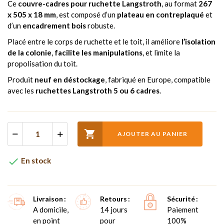
Ce
couvre-cadres pour ruchette Langstroth
, au format
267
x 505 x 18 mm
, est composé d’un
plateau en contreplaqué
et
d’un
encadrement bois
robuste.
Placé entre le corps de ruchette et le toit, il améliore
l’isolation
de la colonie
,
facilite les manipulations
, et limite la
propolisation du toit.
Produit
neuf en déstockage
, fabriqué en Europe, compatible
avec les
ruchettes Langstroth 5 ou 6 cadres
.

AJOUTER AU PANIER

En stock
Livraison
Retours
Sécurité
A domicile,
14 jours
Paiement
en point
pour
100%