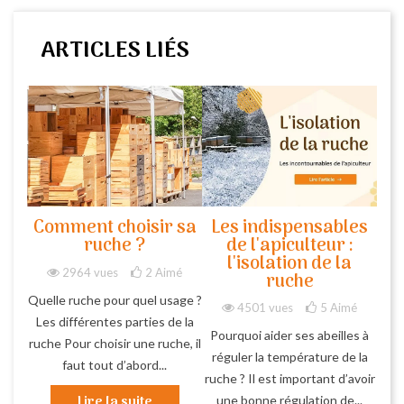
ARTICLES LIÉS
Comment choisir sa
Les indispensables
ruche ?
de l'apiculteur :
l'isolation de la
2964 vues
2
Aimé
ruche
Quelle ruche pour quel usage ?
4501 vues
5
Aimé
Les différentes parties de la
Pourquoi aider ses abeilles à
ruche Pour choisir une ruche, il
réguler la température de la
faut tout d’abord...
ruche ? Il est important d’avoir
Lire la suite
une bonne régulation de...