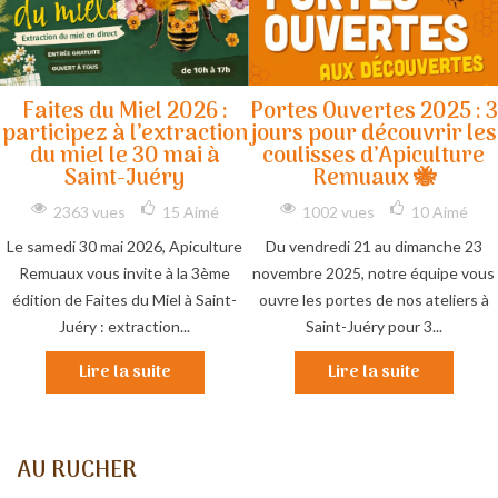
Faites du Miel 2026 :
Portes Ouvertes 2025 : 3
participez à l’extraction
jours pour découvrir les
du miel le 30 mai à
coulisses d’Apiculture
Saint-Juéry
Remuaux 🐝
2363 vues
15
Aimé
1002 vues
10
Aimé
Le samedi 30 mai 2026, Apiculture
Du vendredi 21 au dimanche 23
Remuaux vous invite à la 3ème
novembre 2025, notre équipe vous
édition de Faites du Miel à Saint-
ouvre les portes de nos ateliers à
Juéry : extraction...
Saint-Juéry pour 3...
Lire la suite
Lire la suite
AU RUCHER