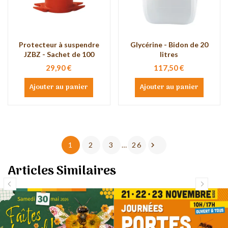
Protecteur à suspendre
Glycérine - Bidon de 20
JZBZ - Sachet de 100
litres
29,90 €
117,50 €
Ajouter au panier
Ajouter au panier

1
2
3
…
26
Articles Similaires