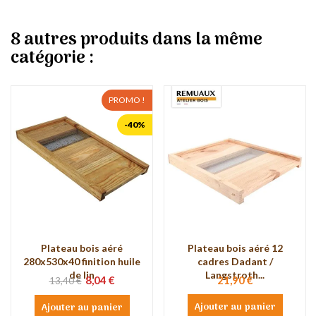
8 autres produits dans la même
catégorie :
PROMO !
-40%
Plateau bois aéré
Plateau bois aéré 12
280x530x40 finition huile
cadres Dadant /
de lin
Langstroth...
8,04 €
21,90 €
13,40 €
Ajouter au panier
Ajouter au panier