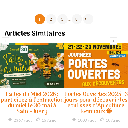

1
2
3
…
8
Articles Similaires
Faites du Miel 2026 :
Portes Ouvertes 2025 : 3
participez à l’extraction
jours pour découvrir les
du miel le 30 mai à
coulisses d’Apiculture
Saint-Juéry
Remuaux 🐝
2367 vues
15
Aimé
1003 vues
10
Aimé