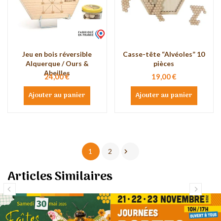
Jeu en bois réversible
Casse-tête “Alvéoles” 10
Alquerque / Ours &
pièces
Abeilles
24,00 €
19,00 €
Ajouter au panier
Ajouter au panier

1
2
Articles Similaires