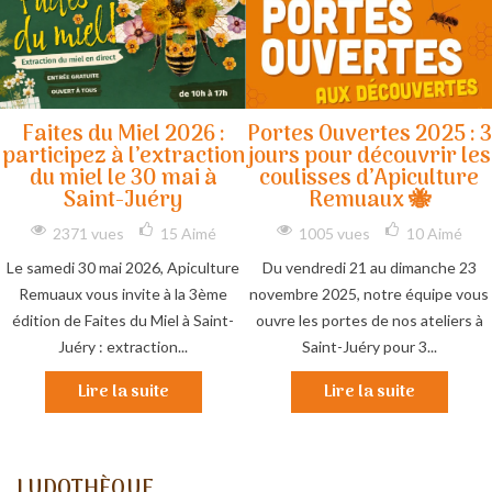
Faites du Miel 2026 :
Portes Ouvertes 2025 : 3
participez à l’extraction
jours pour découvrir les
du miel le 30 mai à
coulisses d’Apiculture
Saint-Juéry
Remuaux 🐝
2371 vues
15
Aimé
1005 vues
10
Aimé
Le samedi 30 mai 2026, Apiculture
Du vendredi 21 au dimanche 23
Remuaux vous invite à la 3ème
novembre 2025, notre équipe vous
édition de Faites du Miel à Saint-
ouvre les portes de nos ateliers à
Juéry : extraction...
Saint-Juéry pour 3...
Lire la suite
Lire la suite
LUDOTHÈQUE