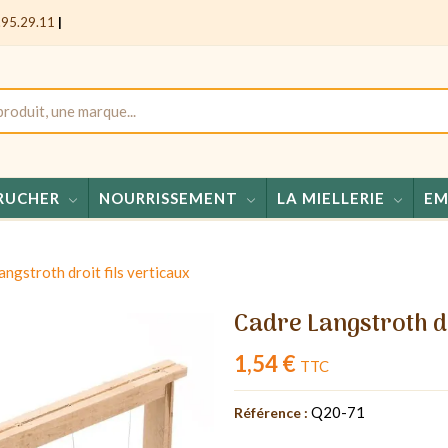
.95.29.11
|
RUCHER
NOURRISSEMENT
LA MIELLERIE
EM
Miels -
ngstroth droit fils verticaux
Cadre Langstroth dr
1,54 €
TTC
Q20-71
Référence :