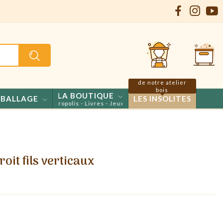
de notre atelier
bois
LA BOUTIQUE
BALLAGE
LES INSOLITES
 Confiseries - Propolis - Livres - Jeux
oit fils verticaux