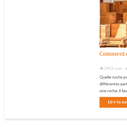
Comment c
2963 vues
Quelle ruche po
différentes part
une ruche, il fau
Lire la su