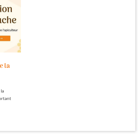
e la
 la
ortant