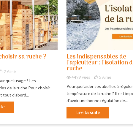
hoisir sa ruche ?
Les indispensables de
l'apiculteur : l'isolation d
ruche
2
Aimé
4499 vues
5
Aimé
ur quel usage ? Les
Pourquoi aider ses abeilles à réguler
ies de la ruche Pour choisir
température de la ruche ? Il est imp
t tout d’abord...
d’avoir une bonne régulation de...
ite
Lire la suite