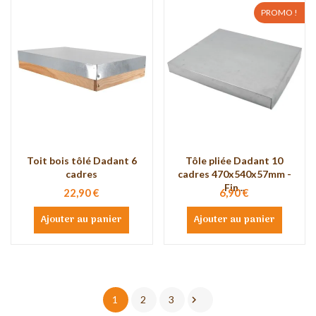
PROMO !
Toit bois tôlé Dadant 6
Tôle pliée Dadant 10
cadres
cadres 470x540x57mm -
Fin...
22,90 €
6,90 €
Ajouter au panier
Ajouter au panier

1
2
3