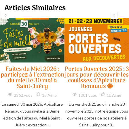
Articles Similaires
Faites du Miel 2026 :
Portes Ouvertes 2025 : 3
participez à l’extraction
jours pour découvrir les
du miel le 30 mai à
coulisses d’Apiculture
Saint-Juéry
Remuaux 🐝
2362 vues
15
Aimé
1001 vues
10
Aimé
Le samedi 30 mai 2026, Apiculture
Du vendredi 21 au dimanche 23
Remuaux vous invite à la 3ème
novembre 2025, notre équipe vous
édition de Faites du Miel à Saint-
ouvre les portes de nos ateliers à
Juéry : extraction...
Saint-Juéry pour 3...