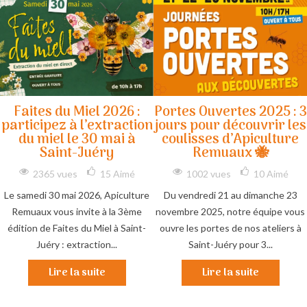
Faites du Miel 2026 :
Portes Ouvertes 2025 : 3
participez à l’extraction
jours pour découvrir les
du miel le 30 mai à
coulisses d’Apiculture
Saint-Juéry
Remuaux 🐝
2365 vues
15
Aimé
1002 vues
10
Aimé
Le samedi 30 mai 2026, Apiculture
Du vendredi 21 au dimanche 23
Remuaux vous invite à la 3ème
novembre 2025, notre équipe vous
édition de Faites du Miel à Saint-
ouvre les portes de nos ateliers à
Juéry : extraction...
Saint-Juéry pour 3...
Lire la suite
Lire la suite