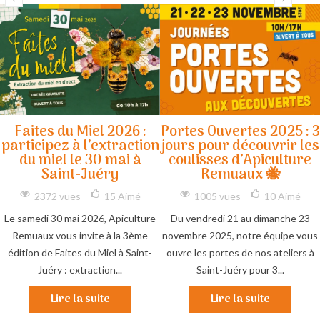
Faites du Miel 2026 :
Portes Ouvertes 2025 : 3
participez à l’extraction
jours pour découvrir les
du miel le 30 mai à
coulisses d’Apiculture
Saint-Juéry
Remuaux 🐝
2372 vues
15
Aimé
1005 vues
10
Aimé
Le samedi 30 mai 2026, Apiculture
Du vendredi 21 au dimanche 23
Remuaux vous invite à la 3ème
novembre 2025, notre équipe vous
édition de Faites du Miel à Saint-
ouvre les portes de nos ateliers à
Juéry : extraction...
Saint-Juéry pour 3...
Lire la suite
Lire la suite