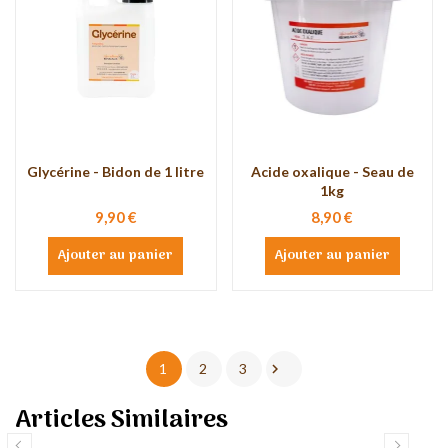
Glycérine - Bidon de 1 litre
Acide oxalique - Seau de
1kg
9,90 €
8,90 €
Ajouter au panier
Ajouter au panier

1
2
3
Articles Similaires