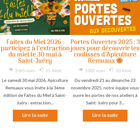
Faites du Miel 2026 :
Portes Ouvertes 2025 : 3
participez à l’extraction
jours pour découvrir les
du miel le 30 mai à
coulisses d’Apiculture
Saint-Juéry
Remuaux 🐝
2365 vues
15
Aimé
1002 vues
10
Aimé
Le samedi 30 mai 2026, Apiculture
Du vendredi 21 au dimanche 23
Remuaux vous invite à la 3ème
novembre 2025, notre équipe vous
édition de Faites du Miel à Saint-
ouvre les portes de nos ateliers à
Juéry : extraction...
Saint-Juéry pour 3...
Lire la suite
Lire la suite