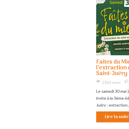
La crise du miel : enjeux et
Faites du Mi
solutions pour l'apiculture
l’extraction 
française
Saint-Juéry
2675 vues
0
Aimé
2363 vues
L'apiculture française fait face à une crise sans
Le samedi 30 mai 
précédent, marquée par la difficulté pour les
invite à la 3ème éd
apiculteurs de...
Juéry : extraction..
Lire la suite
Lire la suite