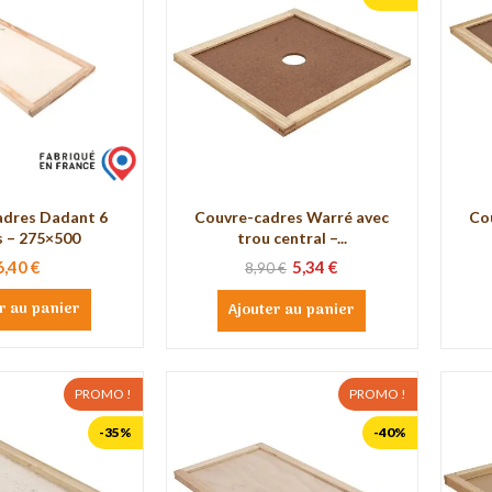
adres Dadant 6
Couvre-cadres Warré avec
Co
s – 275×500
trou central –...
6,40 €
5,34 €
8,90 €
r au panier
Ajouter au panier
PROMO !
PROMO !
-35%
-40%