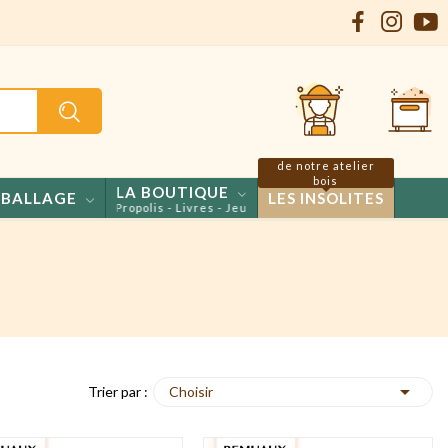
de notre atelier
bois
LA BOUTIQUE
BALLAGE
LES INSOLITES
- Confiseries - Propolis - Livres - Jeux

Choisir
Trier par :