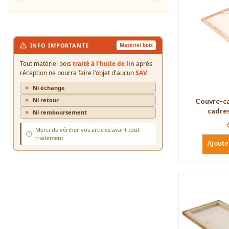
INFO IMPORTANTE
Matériel bois
Tout matériel bois
traité à l'huile de lin
après
réception ne pourra faire l'objet d'aucun
SAV
.
Ni échange
Ni retour
Couvre-c
cadre
Ni remboursement
Merci de vérifier vos articles avant tout
traitement.
Ajoute