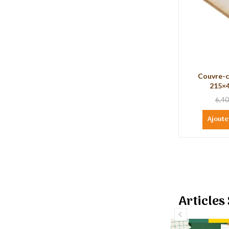
Couvre-
215×
6,40
Ajoute
Articles