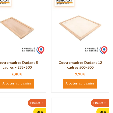
ouvre-cadres Dadant 5
Couvre-cadres Dadant 12
cadres – 235×500
cadres 500×500
6,40 €
9,90 €
Ajouter au panier
Ajouter au panier
PROMO !
PROMO !
-35%
-35%