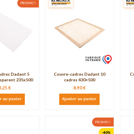
PROMO !
adres Dadant 5
Couvre-cadres Dadant 10
C
nsparent 235x500
cadres 430×500
3,25 €
8,90 €
r au panier
Ajouter au panier
PROMO !
-40%