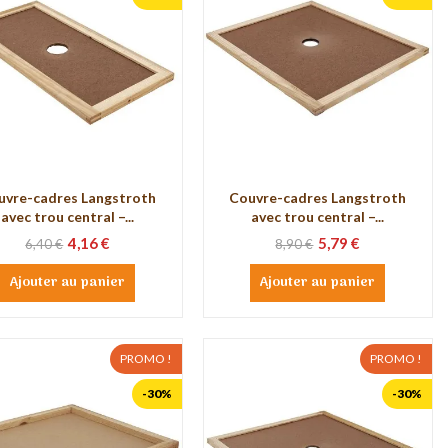
uvre-cadres Langstroth
Couvre-cadres Langstroth
avec trou central –...
avec trou central –...
4,16 €
5,79 €
6,40 €
8,90 €
Ajouter au panier
Ajouter au panier
PROMO !
PROMO !
-30%
-30%