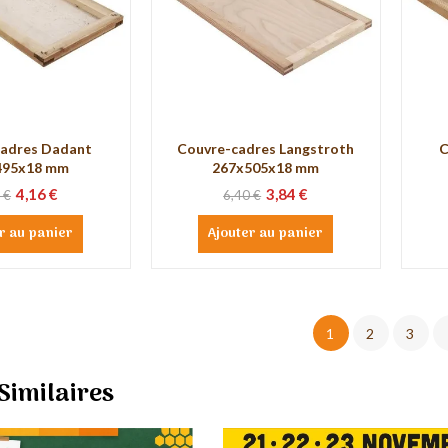
cadres Dadant
Couvre-cadres Langstroth
C
495x18 mm
267x505x18 mm
4,16 €
3,84 €
 €
6,40 €
r au panier
Ajouter au panier
1
2
3
 Similaires