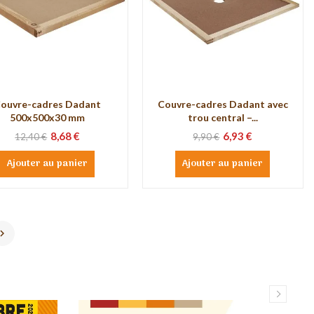
ouvre-cadres Dadant
Couvre-cadres Dadant avec
500x500x30 mm
trou central –...
8,68 €
6,93 €
12,40 €
9,90 €
Ajouter au panier
Ajouter au panier
