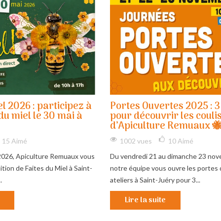
el 2026 : participez à
Portes Ouvertes 2025 : 3
du miel le 30 mai à
pour découvrir les couli
d’Apiculture Remuaux 
15
Aimé
1002 vues
10
Aimé
2026, Apiculture Remuaux vous
Du vendredi 21 au dimanche 23 nov
ition de Faites du Miel à Saint-
notre équipe vous ouvre les portes 
.
ateliers à Saint-Juéry pour 3...
Lire la suite