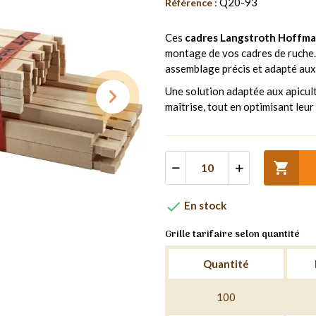
Q20-93
Référence :
Ces
cadres Langstroth Hoffma
montage de vos cadres de ruche.
assemblage précis et adapté aux
Une solution adaptée aux apicul
maîtrise, tout en optimisant leu


En stock
Grille tarifaire selon quantité
Quantité
100