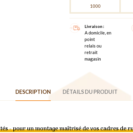
1000
Livraison
A domicile, en
point
relais ou
retrait
magasin
DESCRIPTION
DÉTAILS DU PRODUIT
és - pour un montage maîtrisé de vos cadres de r