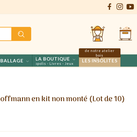
de notre atelier
bois
LA BOUTIQUE
BALLAGE
LES INSOLITES
nfiseries - Propolis - Livres - Jeux
offmann en kit non monté (Lot de 10)