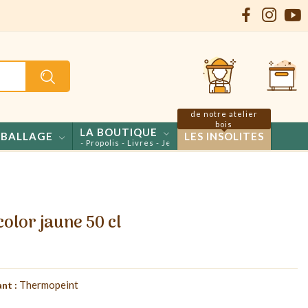
de notre atelier
bois
LA BOUTIQUE
BALLAGE
LES INSOLITES
s - Confiseries - Propolis - Livres - Jeux
olor jaune 50 cl
Thermopeint
nt :