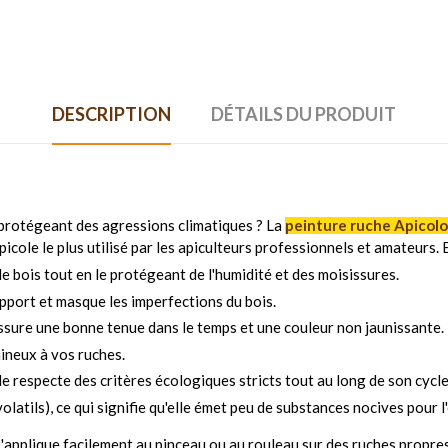
DESCRIPTION
DÉTAILS DU PRODUIT
 protégeant des agressions climatiques ? La
peinture ruche Apicolor
icole le plus utilisé par les apiculteurs professionnels et amateurs. 
 le bois tout en le protégeant de l'humidité et des moisissures.
support et masque les imperfections du bois.
 assure une bonne tenue dans le temps et une couleur non jaunissante.
mineux à vos ruches.
le respecte des critères écologiques stricts tout au long de son cycle d
latils), ce qui signifie qu'elle émet peu de substances nocives pour 
 s'applique facilement au pinceau ou au rouleau sur des ruches propre