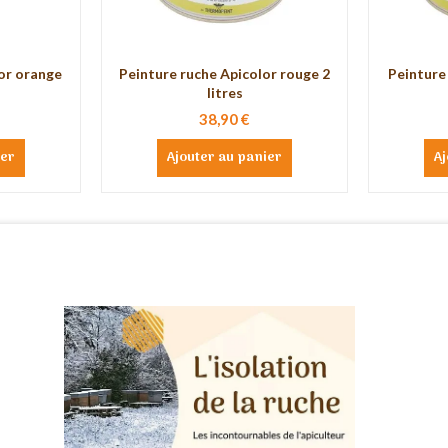
or orange
Peinture ruche Apicolor rouge 2
Peinture 
litres
38,90 €
ier
Ajouter au panier
Aj