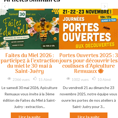
Faites du Miel 2026 :
Portes Ouvertes 2025 : 3
participez à l’extraction
jours pour découvrir les
du miel le 30 mai à
coulisses d’Apiculture
Saint-Juéry
Remuaux 🐝
2366 vues
15
Aimé
1002 vues
10
Aimé
Le samedi 30 mai 2026, Apiculture
Du vendredi 21 au dimanche 23
Remuaux vous invite à la 3ème
novembre 2025, notre équipe vous
édition de Faites du Miel à Saint-
ouvre les portes de nos ateliers à
Juéry : extraction...
Saint-Juéry pour 3...
Lire la suite
Lire la suite