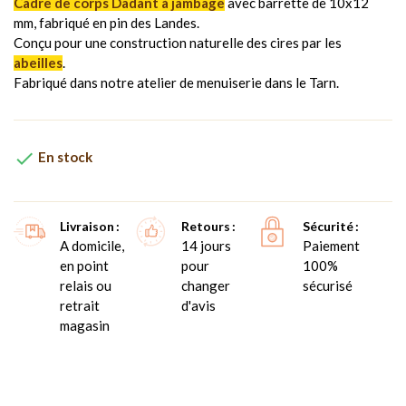
Cadre de corps Dadant à jambage
avec barrette de 10x12
mm, fabriqué en pin des Landes.
Conçu pour une construction naturelle des cires par les
abeilles
.
Fabriqué dans notre atelier de menuiserie dans le Tarn.

En stock
Livraison
Retours
Sécurité
A domicile,
14 jours
Paiement
en point
pour
100%
relais ou
changer
sécurisé
retrait
d'avis
magasin