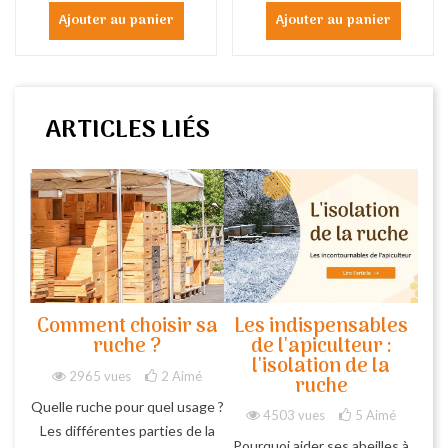
Ajouter au panier
Ajouter au panier
ARTICLES LIÉS
Comment choisir sa
Les indispensables
ruche ?
de l'apiculteur :
l'isolation de la
2965 vues
2
Aimé
ruche
Quelle ruche pour quel usage ?
4503 vues
5
Aimé
Les différentes parties de la
Pourquoi aider ses abeilles à