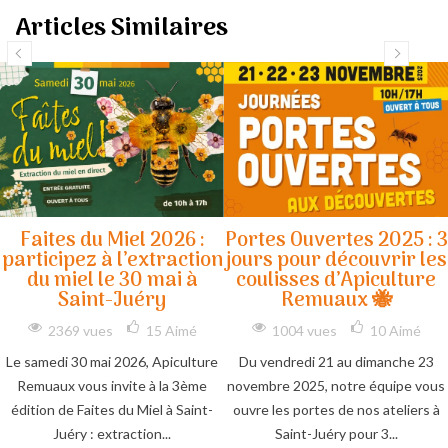
Articles Similaires
Faites du Miel 2026 :
Portes Ouvertes 2025 : 3
participez à l’extraction
jours pour découvrir les
du miel le 30 mai à
coulisses d’Apiculture
Saint-Juéry
Remuaux 🐝
2369 vues
15
Aimé
1004 vues
10
Aimé
Le samedi 30 mai 2026, Apiculture
Du vendredi 21 au dimanche 23
Remuaux vous invite à la 3ème
novembre 2025, notre équipe vous
édition de Faites du Miel à Saint-
ouvre les portes de nos ateliers à
Juéry : extraction...
Saint-Juéry pour 3...