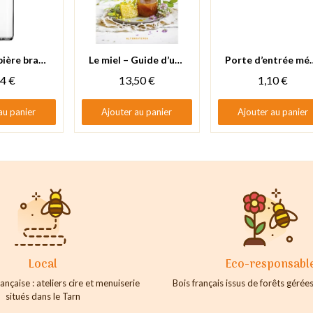
 rapide
Aperçu rapide
Aperçu rapide
Bouteille bière brasseur blanche 75cl
Le miel – Guide d’usage
Porte d’entrée métal a
44 €
13,50 €
1,10 €
au panier
Ajouter au panier
Ajouter au panier
Local
Eco-responsabl
ançaise : ateliers cire et menuiserie
Bois français issus de forêts géré
situés dans le Tarn