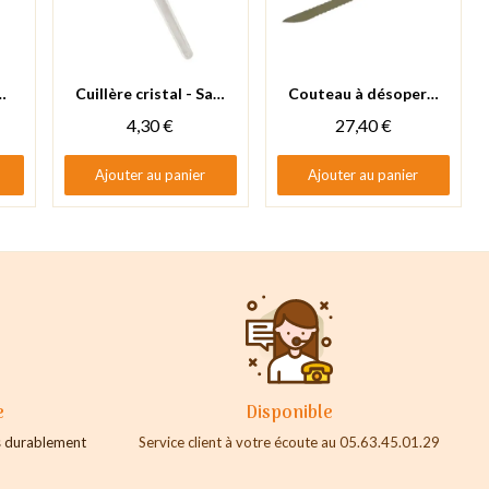
Aperçu rapide
Aperçu rapide
nti frelon - 380 x 45 mm
Cuillère cristal - Sachet de 100
Couteau à désoperculer dentelé manche bois
4,30 €
27,40 €
Ajouter au panier
Ajouter au panier
e
Disponible
es durablement
Service client à votre écoute au 05.63.45.01.29