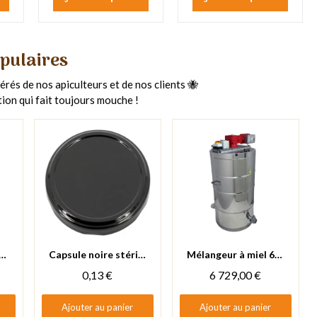
opulaires
érés de nos apiculteurs et de nos clients 🐝
tion qui fait toujours mouche !
Aperçu rapide
Aperçu rapide
châtaignier BIO 250g
Capsule noire stérilisable Ø82
Mélangeur à miel 600kg double cuve chauffante 400V FRITZ
0,13 €
6 729,00 €
Ajouter au panier
Ajouter au panier