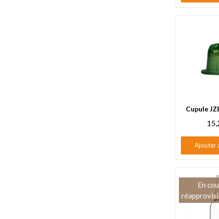
Aperçu
15,
Ajouter 
En cou
réapprovis