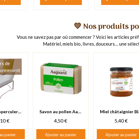
💛 Nos produits p
Vous ne savez pas par où commencer ? Voici les articles préf
Matériel, miels bio, livres, douceurs… une sélec
rs de
ionnement
 rapide
Aperçu rapide
Aperçu rapide
Bac à désoperculer plastique avec support métal - Lega
Savon au pollen Aagaard
Miel 
,10 €
4,50 €
5,40 €
au panier
Ajouter au panier
Ajouter au panier