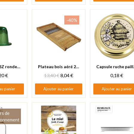
-40%
 rapide
Aperçu rapide
Aperçu rapide
Cupule JZBZ ronde - Sachet de 100
Plateau bois aéré 280x530x40 finition huile de lin
Capsu
20 €
13,40 €
8,04 €
0,18 €
au panier
Ajouter au panier
Ajouter au panier
rs de
ionnement