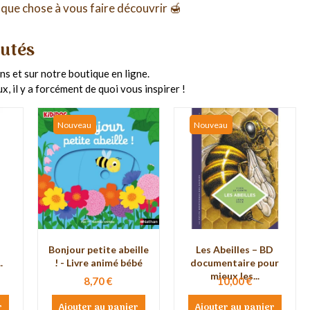
que chose à vous faire découvrir 🍯
utés
s et sur notre boutique en ligne.
x, il y a forcément de quoi vous inspirer !
Nouveau
Nouveau
s
Bonjour petite abeille
Les Abeilles – BD
.
! - Livre animé bébé
documentaire pour
mieux les...
8,70 €
10,00 €
r
Ajouter au panier
Ajouter au panier