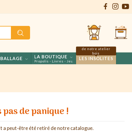
de notre atelier
bois
LA BOUTIQUE
BALLAGE
LES INSOLITES
 - Confiseries - Propolis - Livres - Jeux
 pas de panique !
t a peut-être été retiré de notre catalogue.