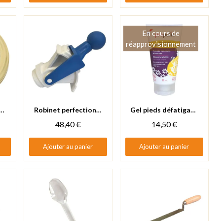
En cours de
réapprovisionnement
Aperçu rapide
Aperçu rapide
le ruche paille Ø82
Robinet perfection / guillotine
Gel pieds défatigant bio Propolia - Propolis, hamamélis & lavandin
48,40 €
14,50 €
Ajouter au panier
Ajouter au panier