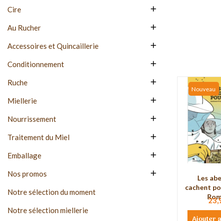

Cire

Au Rucher

Accessoires et Quincaillerie

Conditionnement

Ruche
Nouveau

Miellerie

Nourrissement

Traitement du Miel

Emballage

Nos promos
Les abe
cachent po
Notre sélection du moment
Roma
23,
Notre sélection miellerie
Ajouter 