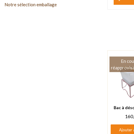
Notre sélection emballage
En cou
réapprovis
Aperçu
160
Ajouter 