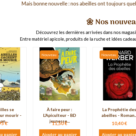
Mais bonne nouvelle : nos
abeilles
ont toujours quel
🌼 Nos nouvea
Découvrez les dernières arrivées dans nos magasin
Entre matériel apicole, produits de la ruche et idées cadeau
Nouveau
Nouveau
illes se
À faire peur :
La Prophétie de
ur mourir -
L’Apiculteur - BD
abeilles - Roman..
n...
jeunesse...
95 €
11,50 €
10,40 €
au panier
Ajouter au panier
Ajouter au panie