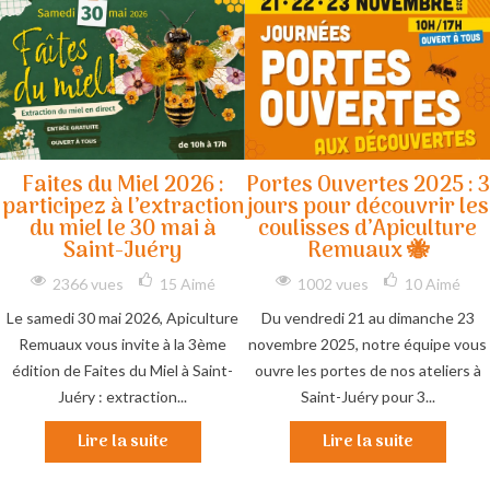
Faites du Miel 2026 :
Portes Ouvertes 2025 : 3
participez à l’extraction
jours pour découvrir les
du miel le 30 mai à
coulisses d’Apiculture
Saint-Juéry
Remuaux 🐝
2366 vues
15
Aimé
1002 vues
10
Aimé
Le samedi 30 mai 2026, Apiculture
Du vendredi 21 au dimanche 23
Remuaux vous invite à la 3ème
novembre 2025, notre équipe vous
édition de Faites du Miel à Saint-
ouvre les portes de nos ateliers à
Juéry : extraction...
Saint-Juéry pour 3...
Lire la suite
Lire la suite