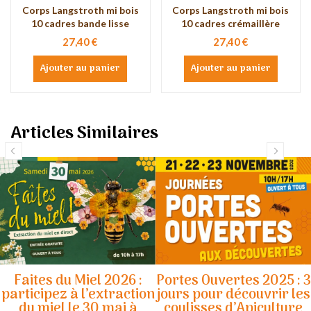
Corps Langstroth mi bois
Corps Langstroth mi bois
10 cadres bande lisse
10 cadres crémaillère
27,40 €
27,40 €
Ajouter au panier
Ajouter au panier
Articles Similaires
Faites du Miel 2026 :
Portes Ouvertes 2025 : 3
participez à l’extraction
jours pour découvrir les
du miel le 30 mai à
coulisses d’Apiculture