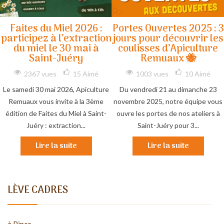
Faites du Miel 2026 :
Portes Ouvertes 2025 : 3
participez à l’extraction
jours pour découvrir les
du miel le 30 mai à
coulisses d’Apiculture
Saint-Juéry
Remuaux 🐝
2367 vues
15
Aimé
1003 vues
10
Aimé
Le samedi 30 mai 2026, Apiculture
Du vendredi 21 au dimanche 23
Remuaux vous invite à la 3ème
novembre 2025, notre équipe vous
édition de Faites du Miel à Saint-
ouvre les portes de nos ateliers à
Juéry : extraction...
Saint-Juéry pour 3...
Lire la suite
Lire la suite
LÈVE CADRES
à Pince