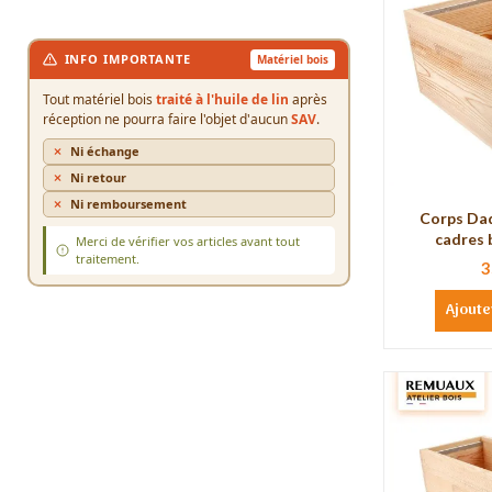
INFO IMPORTANTE
Matériel bois
Tout matériel bois
traité à l'huile de lin
après
réception ne pourra faire l'objet d'aucun
SAV
.
Ni échange
Ni retour
Ni remboursement
Corps Dad
cadres 
Merci de vérifier vos articles avant tout
traitement.
3
Ajoute