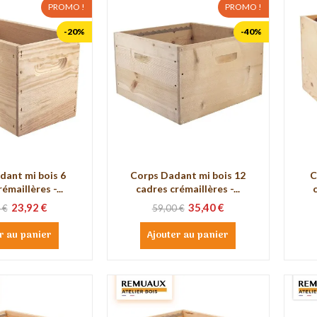
PROMO !
PROMO !
-20%
-40%
dant mi bois 6
Corps Dadant mi bois 12
C
émaillères -...
cadres crémaillères -...
23,92 €
35,40 €
 €
59,00 €
r au panier
Ajouter au panier