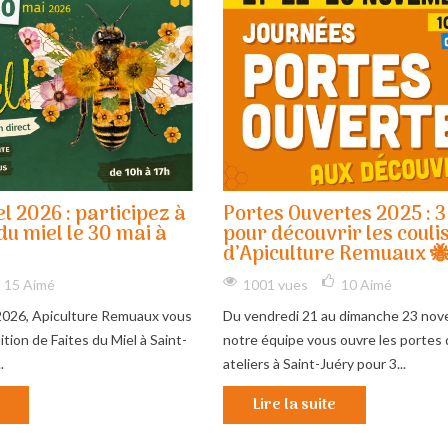
el 2026 : participez à
Portes Ouvertes 2025 : 3
du miel le 30 mai à
pour découvrir les couli
d’Apiculture Remuaux 
15
Aimé
1001 vues
10
Aimé
2026, Apiculture Remuaux vous
Du vendredi 21 au dimanche 23 nov
ition de Faites du Miel à Saint-
notre équipe vous ouvre les portes 
.
ateliers à Saint-Juéry pour 3...
Lire la suite