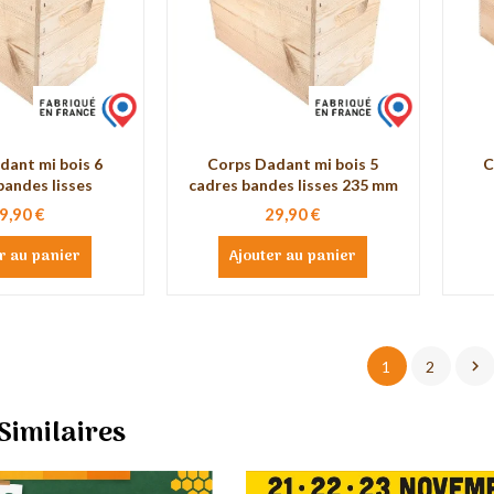
dant mi bois 6
Corps Dadant mi bois 5
C
bandes lisses
cadres bandes lisses 235 mm
9,90 €
29,90 €
r au panier
Ajouter au panier

1
2
 Similaires