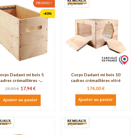
PROMO !
-40%
orps Dadant mi bois 5
Corps Dadant mi bois 10
cadres crémaillères -...
cadres crémaillères vitré
17,94 €
174,00 €
29,90 €
Ajouter au panier
Ajouter au panier