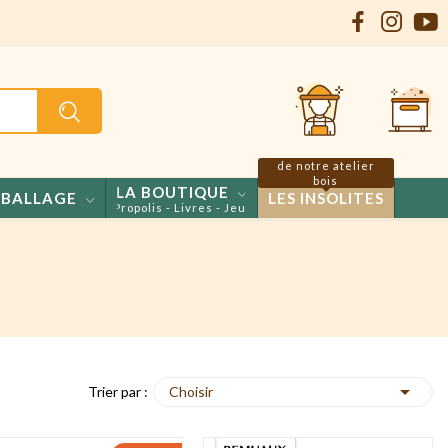
de notre atelier
bois
LA BOUTIQUE
BALLAGE
LES INSOLITES
- Confiseries - Propolis - Livres - Jeux

Choisir
Trier par :