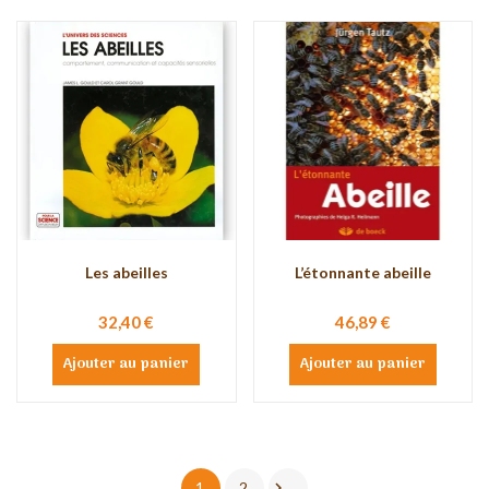
Les abeilles
L’étonnante abeille
32,40 €
46,89 €
Ajouter au panier
Ajouter au panier

1
2