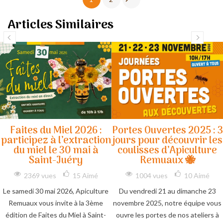
Articles Similaires
Faites du Miel 2026 :
Portes Ouvertes 2025 : 3
participez à l’extraction
jours pour découvrir les
du miel le 30 mai à
coulisses d’Apiculture
Saint-Juéry
Remuaux 🐝
2369 vues
15
Aimé
1004 vues
10
Aimé
Le samedi 30 mai 2026, Apiculture
Du vendredi 21 au dimanche 23
Remuaux vous invite à la 3ème
novembre 2025, notre équipe vous
édition de Faites du Miel à Saint-
ouvre les portes de nos ateliers à