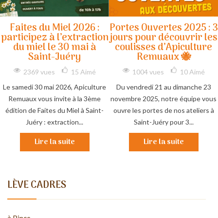
Faites du Miel 2026 :
Portes Ouvertes 2025 : 3
participez à l’extraction
jours pour découvrir les
du miel le 30 mai à
coulisses d’Apiculture
Saint-Juéry
Remuaux 🐝
2369 vues
15
Aimé
1004 vues
10
Aimé
Le samedi 30 mai 2026, Apiculture
Du vendredi 21 au dimanche 23
Remuaux vous invite à la 3ème
novembre 2025, notre équipe vous
édition de Faites du Miel à Saint-
ouvre les portes de nos ateliers à
Juéry : extraction...
Saint-Juéry pour 3...
Lire la suite
Lire la suite
LÈVE CADRES
à Pince