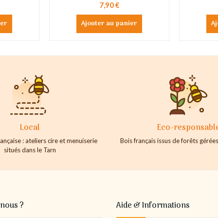
7,90 €
ier
Ajouter au panier
Aj
Local
Eco-responsabl
ançaise : ateliers cire et menuiserie
Bois français issus de forêts géré
situés dans le Tarn
nous ?
Aide & Informations