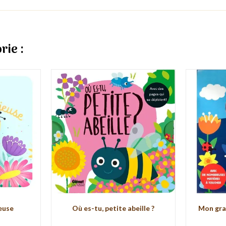
rie :
ieuse
Où es-tu, petite abeille ?
Mon gran