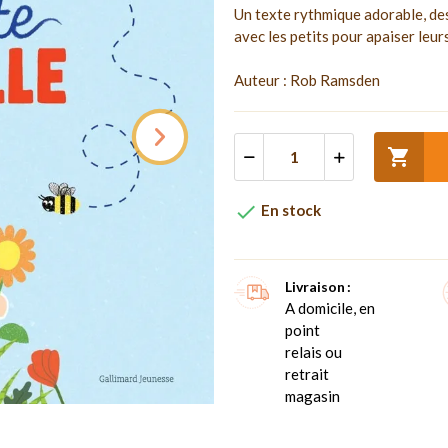
Un texte rythmique adorable, des 
avec les petits pour apaiser leur
Auteur : Rob Ramsden


En stock
Livraison
A domicile, en
point
relais ou
retrait
magasin