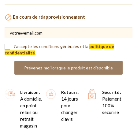

En cours de réapprovisionnement
J'accepte les conditions générales et la
politique de
confidentialité
.
Prévenez-moi lorsque le produit est disponible
Livraison
Retours
Sécurité
A domicile,
14 jours
Paiement
en point
pour
100%
relais ou
changer
sécurisé
retrait
d'avis
magasin